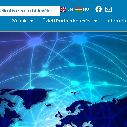
HU
EN
Feliratkozom a hírlevélre!
Rólunk
Üzleti Partnerkeresés
Informác