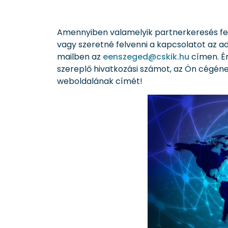
Amennyiben valamelyik partnerkeresés felk
vagy szeretné felvenni a kapcsolatot az ad
mailben az
eenszeged@cskik.hu
címen. Ér
szereplő hivatkozási számot, az Ön cégéne
weboldalának címét!