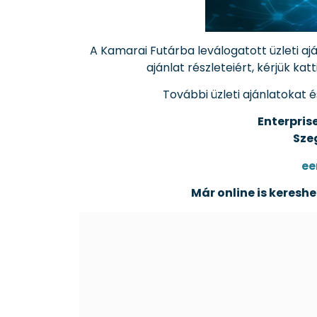
A Kamarai Futárba leválogatott üzleti a
ajánlat részleteiért, kérjük ka
További üzleti ajánlatokat é
Enterpris
Szeg
ee
Már online is kereshe