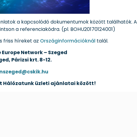
jánlatok a kapcsolódó dokumentumok között találhatók. A
ttintson a referenciakódra. (pl. BOHU20170124001)
s friss híreket az
Országinformációknál
talál.
e Europe Network – Szeged
ed, Párizsi krt. 8-12.
nszeged@cskik.hu
t Hálózatunk üzleti ajánlatai között!