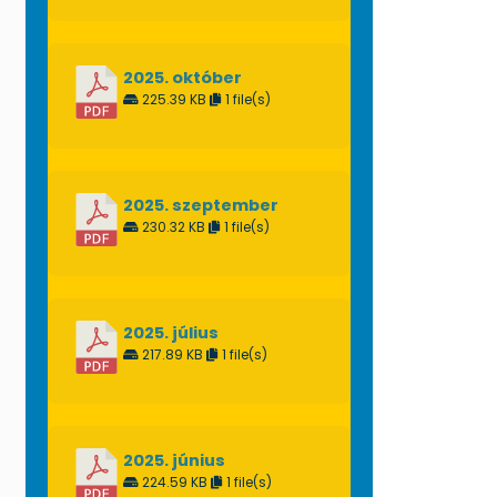
2025. október
225.39 KB
1 file(s)
2025. szeptember
230.32 KB
1 file(s)
2025. július
217.89 KB
1 file(s)
2025. június
224.59 KB
1 file(s)