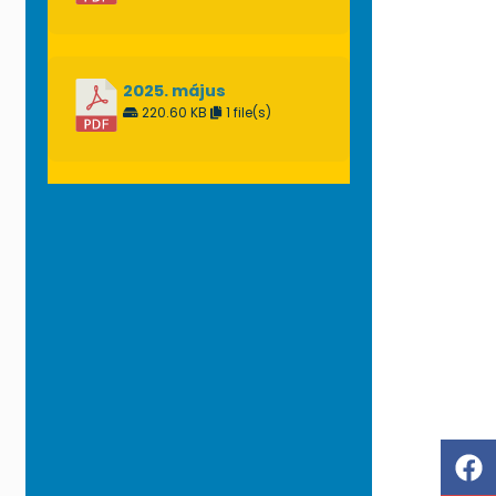
2025. május
220.60 KB
1 file(s)