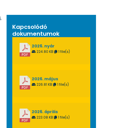
,
Kapcsolódó
dokumentumok
2026. nyár
224.80 KB
1 file(s)
2026. május
226.81 KB
1 file(s)
2026. április
223.08 KB
1 file(s)