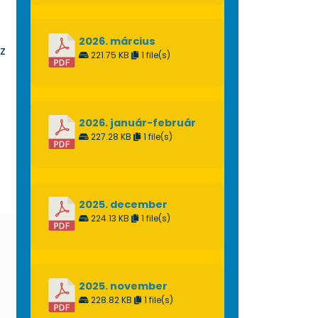
2026. március
z
221.75 KB
1 file(s)
2026. január-február
227.28 KB
1 file(s)
2025. december
224.13 KB
1 file(s)
2025. november
228.82 KB
1 file(s)