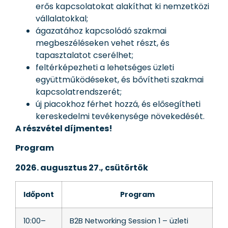
erős kapcsolatokat alakíthat ki nemzetközi
vállalatokkal;
ágazatához kapcsolódó szakmai
megbeszéléseken vehet részt, és
tapasztalatot cserélhet;
feltérképezheti a lehetséges üzleti
együttműködéseket, és bővítheti szakmai
kapcsolatrendszerét;
új piacokhoz férhet hozzá, és elősegítheti
kereskedelmi tevékenysége növekedését.
A részvétel díjmentes!
Program
2026. augusztus 27., csütörtök
Időpont
Program
10:00–
B2B Networking Session 1 – üzleti