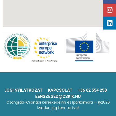
JOGI NYILATKOZAT
KAPCSOLAT
+36 62 554 250
EENSZEGED@CSKIK.HU
Csongrád-Csanádi Kereskedelmi és Iparkamara – @2026
Minden jog fenntartva!