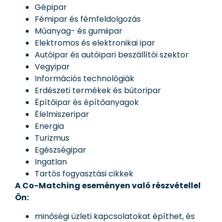
Gépipar
Fémipar és fémfeldolgozás
Műanyag- és gumiipar
Elektromos és elektronikai ipar
Autóipar és autóipari beszállítói szektor
Vegyipar
Információs technológiák
Erdészeti termékek és bútoripar
Építőipar és építőanyagok
Élelmiszeripar
Energia
Turizmus
Egészségipar
Ingatlan
Tartós fogyasztási cikkek
A Co-Matching eseményen való részvétellel
Ön:
minőségi üzleti kapcsolatokat építhet, és