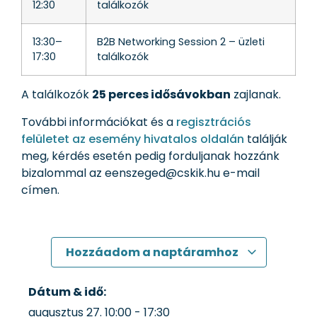
12:30
találkozók
13:30–
B2B Networking Session 2 – üzleti
17:30
találkozók
A találkozók
25 perces idősávokban
zajlanak.
További információkat és a
regisztrációs
felületet az esemény hivatalos oldalán
találják
meg, kérdés esetén pedig forduljanak hozzánk
bizalommal az eenszeged@cskik.hu e-mail
címen.
Hozzáadom a naptáramhoz
Dátum & idő:
augusztus 27.
10:00
-
17:30