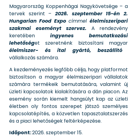
Magyarország Koppenhágai Nagykövetsége – a
tervek szerint –
2026. szeptember 15-én
2.
Hungarian Food Expo
címmel
élelmiszeripari
szakmai eseményt szervez.
A rendezvény
keretében
ingyenes
bemutatkozási
lehetőség
et szeretnénk biztosítani magyar
élelmiszer- és ital gyártó, beszállító
vállalkozás számára.
A kezdeményezés legfőbb célja, hogy platformot
biztosítson a magyar élelmiszeripari vállalatok
számára termékeik bemutatására, valamint új
üzleti kapcsolatok kialakítására a dán piacon. Az
esemény során kiemelt hangsúlyt kap az üzleti
életben oly fontos szerepet játszó személyes
kapcsolatépítés, a közvetlen tapasztalatszerzés
és a piaci lehetőségek feltérképezése.
Időpont:
2026. szeptember 15.