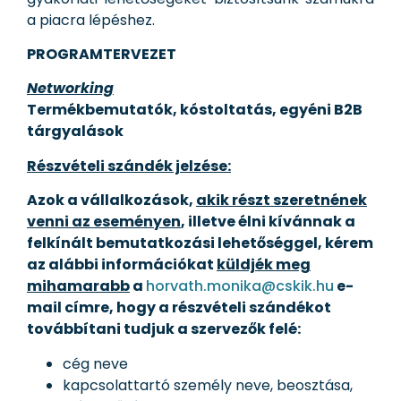
a piacra lépéshez.
PROGRAMTERVEZET
Networking
Termékbemutatók, kóstoltatás, egyéni B2B
tárgyalások
Részvételi szándék jelzése:
Azok a vállalkozások,
akik részt szeretnének
venni az eseményen
, illetve élni kívánnak a
felkínált bemutatkozási lehetőséggel, kérem
az alábbi információkat
küldjék meg
mihamarabb
a
horvath.monika@cskik.hu
e-
mail címre, hogy a részvételi szándékot
továbbítani tudjuk a szervezők felé:
cég neve
kapcsolattartó személy neve, beosztása,