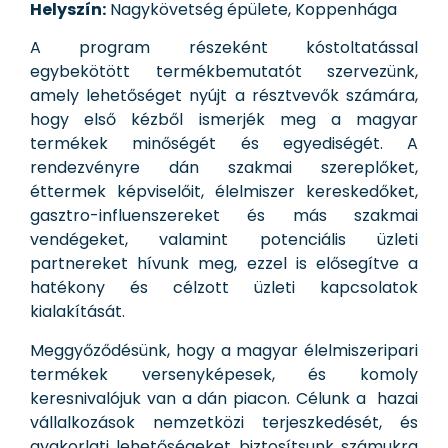
Helyszín:
Nagykövetség épülete, Koppenhága
A program részeként kóstoltatással
egybekötött termékbemutatót szervezünk,
amely lehetőséget nyújt a résztvevők számára,
hogy első kézből ismerjék meg a magyar
termékek minőségét és egyediségét. A
rendezvényre dán szakmai szereplőket,
éttermek képviselőit, élelmiszer kereskedőket,
gasztro-influenszereket és más szakmai
vendégeket, valamint potenciális üzleti
partnereket hívunk meg, ezzel is elősegítve a
hatékony és célzott üzleti kapcsolatok
kialakítását.
Meggyőződésünk, hogy a magyar élelmiszeripari
termékek versenyképesek, és komoly
keresnivalójuk van a dán piacon. Célunk a hazai
vállalkozások nemzetközi terjeszkedését, és
gyakorlati lehetőségeket biztosítsunk számukra