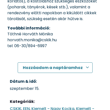
korlátos), a kóstoláshoz szükséges eszközöket
(poharak, tányérok, kések stb.), valamint a
rendezvény előtti napokban a kiküldött cikkek
tárolását, szükség esetén akár hűtve is.
További információ:
Tóthné Horváth Mónika
horvath.monika@cskik.hu
tel: 06-30/894-6997
Hozzáadom a naptáramhoz
Dátum & idő:
szeptember 15.
Kategóriák:
CSKIK
,
EEN
,
Kiemelt - Nagy Kocka
,
Kiemelt -