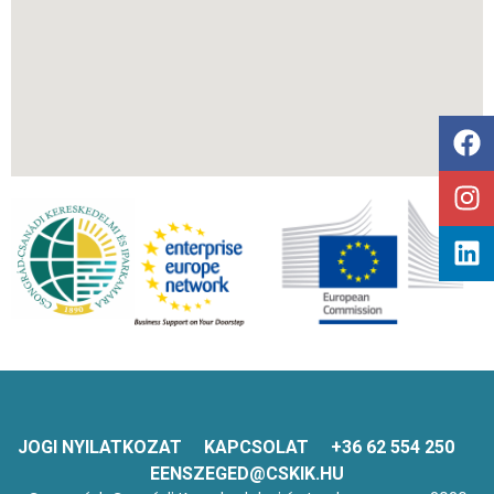
JOGI NYILATKOZAT
KAPCSOLAT
+36 62 554 250
EENSZEGED@CSKIK.HU