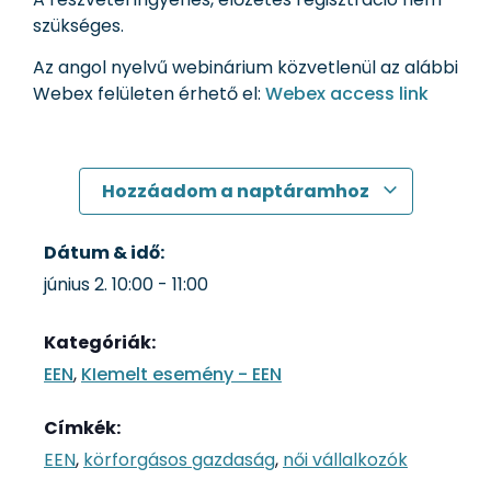
szükséges.
Az angol nyelvű webinárium közvetlenül az alábbi
Webex felületen érhető el:
Webex access link
Hozzáadom a naptáramhoz
Dátum & idő:
június 2.
10:00
-
11:00
Kategóriák:
EEN
,
KIemelt esemény - EEN
Címkék:
EEN
,
körforgásos gazdaság
,
női vállalkozók