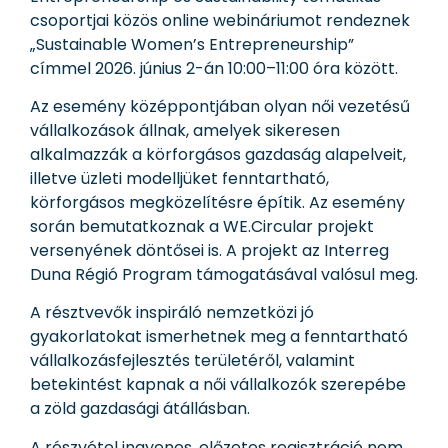
csoportjai közös online webináriumot rendeznek
„Sustainable Women’s Entrepreneurship”
címmel 2026. június 2-án 10:00–11:00 óra között.
Az esemény középpontjában olyan női vezetésű
vállalkozások állnak, amelyek sikeresen
alkalmazzák a körforgásos gazdaság alapelveit,
illetve üzleti modelljüket fenntartható,
körforgásos megközelítésre építik. Az esemény
során bemutatkoznak a WE.Circular projekt
versenyének döntősei is. A projekt az Interreg
Duna Régió Program támogatásával valósul meg.
A résztvevők inspiráló nemzetközi jó
gyakorlatokat ismerhetnek meg a fenntartható
vállalkozásfejlesztés területéről, valamint
betekintést kapnak a női vállalkozók szerepébe
a zöld gazdasági átállásban.
A részvétel ingyenes, előzetes regisztráció nem