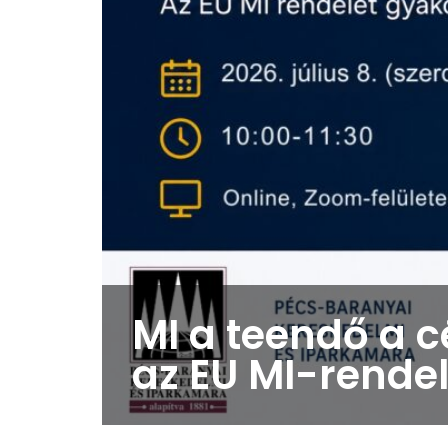
MI a teendő a c
az EU MI-rendel