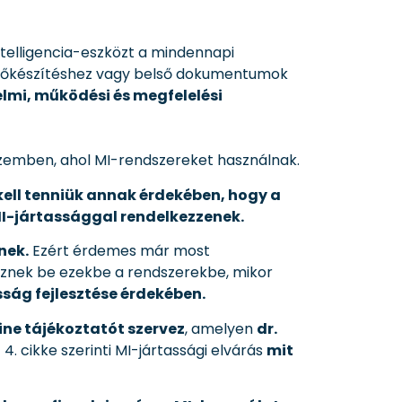
telligencia-eszközt a mindennapi
előkészítéshez vagy belső dokumentumok
mi, működési és megfelelési
szemben, ahol MI-rendszereket használnak.
ell tenniük annak érdekében, hogy a
I-jártassággal rendelkezzenek.
nek.
Ezért érdemes már most
sznek be ezekbe a rendszerekbe, mikor
ság fejlesztése érdekében.
ine tájékoztatót szervez
, amelyen
dr.
4. cikke szerinti MI-jártassági elvárás
mit