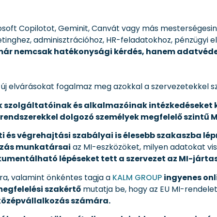
soft Copilotot, Geminit, Canvát vagy más mesterségesin
nghez, adminisztrációhoz, HR-feladatokhoz, pénzügyi 
már nemcsak hatékonysági kérdés, hanem adatvédel
új elvárásokat fogalmaz meg azokkal a szervezetekkel 
 szolgáltatóinak és alkalmazóinak intézkedéseket k
rendszerekkel dolgozó személyek megfelelő szintű M
ti és végrehajtási szabályai is élesebb szakaszba lép
ozás munkatársai
az MI-eszközöket, milyen adatokat vi
umentálható lépéseket tett a szervezet az MI-jártas
a, valamint önkéntes tagja a
KALM GROUP
ingyenes onl
 megfelelési szakértő
mutatja be, hogy az EU MI-rendelet 
 középvállalkozás számára.