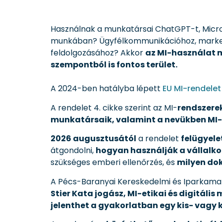
Használnak a munkatársai ChatGPT-t, Micro
munkában? Ügyfélkommunikációhoz, marketi
feldolgozásához? Akkor
az MI-használat 
szempontból is fontos terület.
A 2024-ben hatályba lépett
EU MI-rendelet
A rendelet 4. cikke szerint az MI-
rendszerek
munkatársaik, valamint a nevükben MI-
2026 augusztusától
a rendelet
felügyele
átgondolni,
hogyan használják a vállalk
szükséges emberi ellenőrzés, és
milyen dok
A Pécs-Baranyai Kereskedelmi és Iparkamar
Stier Kata jogász, MI-etikai és digitális
jelenthet a gyakorlatban egy kis- vagy