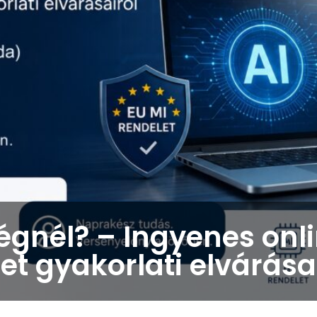
égnél? – Ingyenes onli
et gyakorlati elvárása