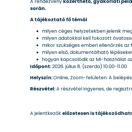
A rendezvény
közérthető, gyakorlati pél
során.
A tájékoztató fő témái
milyen céges helyzetekben jelenik me
milyen adatokkal kell fokozott óvatos
mikor szükséges emberi ellenőrzés az MI
milyen első, dokumentálható lépéseket
hogyan kapcsolódik az MI-használat a
Időpont:
2026. július 8. (szerda) 10.00-11.00
Helyszín:
Online, Zoom-felületen. A belépési
Részvétel:
A részvétel ingyenes, de regisztr
A jelentkezők
előzetesen is tájékozódhat