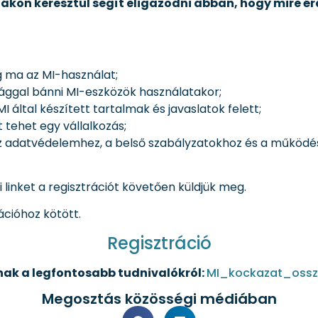
dákon keresztül segít eligazodni abban, hogy mire é
g ma az MI-használat;
sággal bánni MI-eszközök használatakor;
 által készített tartalmak és javaslatok felett;
 tehet egy vállalkozás;
z adatvédelemhez, a belső szabályzatokhoz és a működé
 linket a regisztrációt követően küldjük meg.
ációhoz kötött.
Regisztráció
nak a legfontosabb tudnivalókról:
MI_kockazat_ossz
Megosztás közösségi médiában