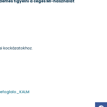
rdemes figyelni a céges MI-használat
si kockázatokhoz.
efoglalo_KALM