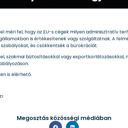
el méri fel, hogy az EU-s cégek milyen adminisztratív te
államokban is értékesítenek vagy szolgáltatnak. A felmér
i szabályokat, és csökkentsék a bürokráciát.
el, szakmai biztosításokkal vagy exportkorlátozásokkal, m
zabályozáson.
n is elérhető.
t!
Megosztás közösségi médiában