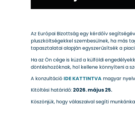
Az Európai Bizottság egy kérdőív segítségév
pluszköltségekkel szembesülnek, ha más tag
tapasztalatai alapján egyszerűsítsék a piac
Ha az Ön cége is küzd a külföldi engedélyekk
döntéshozóknak, hol kellene könnyíteni a s
A konzultáció
IDE KATTINTVA
magyar nyelve
Kitöltési határidő:
2026. május 25.
Köszönjük, hogy válaszaival segíti munkánka