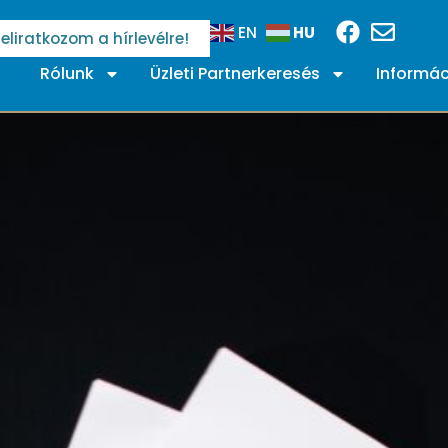
HU
EN
Feliratkozom a hírlevélre!
Rólunk
Üzleti Partnerkeresés
Informác