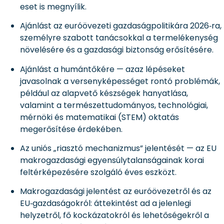
eset is megnyílik.
Ajánlást az euróövezeti gazdaságpolitikára 2026‑ra,
személyre szabott tanácsokkal a termelékenység
növelésére és a gazdasági biztonság erősítésére.
Ajánlást a humántőkére — azaz lépéseket
javasolnak a versenyképességet rontó problémák,
például az alapvető készségek hanyatlása,
valamint a természettudományos, technológiai,
mérnöki és matematikai (STEM) oktatás
megerősítése érdekében.
Az uniós „riasztó mechanizmus” jelentését — az EU
makrogazdasági egyensúlytalanságainak korai
feltérképezésére szolgáló éves eszközt.
Makrogazdasági jelentést az euróövezetről és az
EU‑gazdaságokról: áttekintést ad a jelenlegi
helyzetről, fő kockázatokról és lehetőségekről a