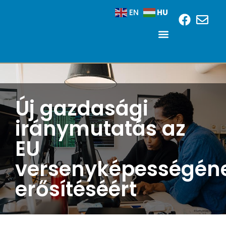
HU
EN
Új gazdasági
iránymutatás az
EU
versenyképességén
erősítéséért