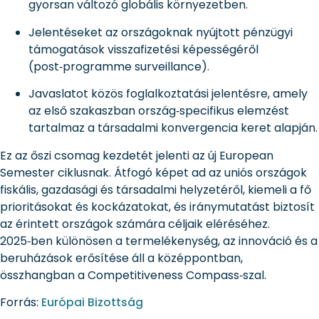
gyorsan változó globális környezetben.
Jelentéseket az országoknak nyújtott pénzügyi
támogatások visszafizetési képességéről
(post‑programme surveillance).
Javaslatot közös foglalkoztatási jelentésre, amely
az első szakaszban ország‑specifikus elemzést
tartalmaz a társadalmi konvergencia keret alapján.
Ez az őszi csomag kezdetét jelenti az új European
Semester ciklusnak. Átfogó képet ad az uniós országok
fiskális, gazdasági és társadalmi helyzetéről, kiemeli a fő
prioritásokat és kockázatokat, és iránymutatást biztosít
az érintett országok számára céljaik eléréséhez.
2025‑ben különösen a termelékenység, az innováció és a
beruházások erősítése áll a középpontban,
összhangban a Competitiveness Compass‑szal.
Forrás:
Európai Bizottság