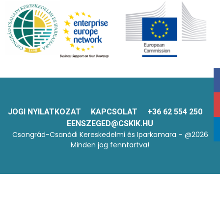
JOGI NYILATKOZAT
KAPCSOLAT
+36 62 554 250
EENSZEGED@CSKIK.HU
Csongrád-Csanádi Kereskedelmi és Iparkamara – @2026
Minden jog fenntartva!