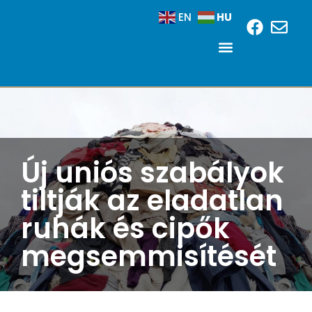
HU
EN
Új uniós szabályok
tiltják az eladatlan
ruhák és cipők
megsemmisítését