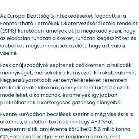
Az Európai Bizottság új intézkedéseket fogadott el a
Fenntartható Termékek Ökotervezéséről szóló rendelet
(ESPR) keretében, amelyek célja megakadályozni, hogy
az eladatlan ruházati cikkeket, ruházati kiegészítőket és
lábbeliket megsemmisítsék azelőtt, hogy azt valaki
viselné.
Ezek az új szabályok segítenek csökkenteni a hulladék
mennyiségét, mérsékelni a környezeti károkat, valamint
kiegyensúlyozottabb versenyfeltételeket teremteni
azoknak a vállalatoknak, amelyek fenntartható üzleti
modelleket alkalmaznak, és amelyek így jobban
profitálhatnak a körforgásos gazdaság előnyeiből.
Évente Európában becslések szerint a még viselésre is
alkalmas, eladatlan textíliák mintegy 4–9 %-át
megsemmisítik, ami évente körülbelül 5,6 millió tonna
CO₂-kibocsátással jár – ez majdnem akkora, mint