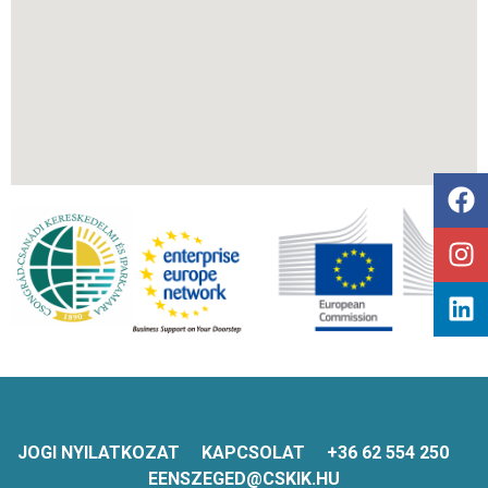
JOGI NYILATKOZAT
KAPCSOLAT
+36 62 554 250
EENSZEGED@CSKIK.HU