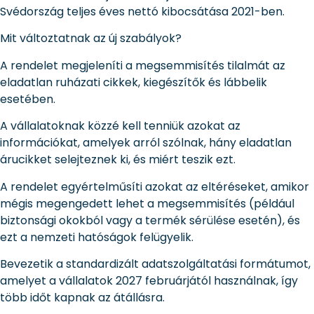
Svédország teljes éves nettó kibocsátása 2021-ben.
Mit változtatnak az új szabályok?
A rendelet megjeleníti a megsemmisítés tilalmát az
eladatlan ruházati cikkek, kiegészítők és lábbelik
esetében.
A vállalatoknak közzé kell tenniük azokat az
információkat, amelyek arról szólnak, hány eladatlan
árucikket selejteznek ki, és miért teszik ezt.
A rendelet egyértelműsíti azokat az eltéréseket, amikor
mégis megengedett lehet a megsemmisítés (például
biztonsági okokból vagy a termék sérülése esetén), és
ezt a nemzeti hatóságok felügyelik.
Bevezetik a standardizált adatszolgáltatási formátumot,
amelyet a vállalatok 2027 februárjától használnak, így
több időt kapnak az átállásra.