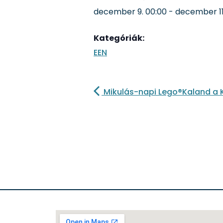
december 9.
00:00
-
december 11
Kategóriák:
EEN
Mikulás-napi Lego®Kaland a