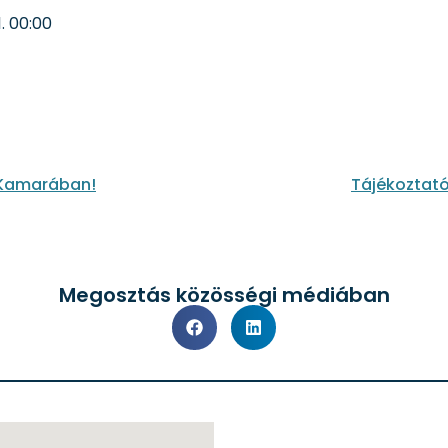
.
00:00
 Kamarában!
Tájékoztató
Megosztás közösségi médiában