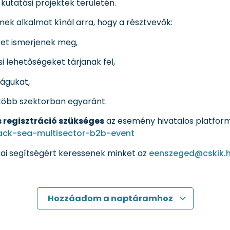
utatási projektek területén.
ek alkalmat kínál arra, hogy a résztvevők:
eket ismerjenek meg,
si lehetőségeket tárjanak fel,
ságukat,
több szektorban egyaránt.
s regisztráció szükséges
az esemény hivatalos platform
ack-sea-multisector-b2b-event
kai segítségért keressenek minket az
eenszeged@cskik.
Hozzáadom a naptáramhoz