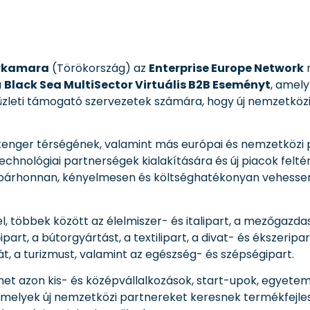
arkamara
(Törökország) az
Enterprise Europe Network
n
a
Black Sea MultiSector Virtuális B2B Eseményt
, amely
 üzleti támogató szervezetek számára, hogy új nemzetközi 
tenger térségének, valamint más európai és nemzetközi 
echnológiai partnerségek kialakítására és új piacok felté
 bárhonnan, kényelmesen és költséghatékonyan vehessene
, többek között az élelmiszer- és italipart, a mezőgazda
art, a bútorgyártást, a textilipart, a divat- és ékszeripar
t, a turizmust, valamint az egészség- és szépségipart.
t azon kis- és középvállalkozások, start-upok, egyeteme
lyek új nemzetközi partnereket keresnek termékfejleszt