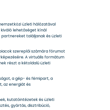
emzetközi üzleti hálózatával
 kiváló lehetőséget kínál
partnereket találjanak és üzleti
piacok szereplői számára fórumot
rképezésére. A virtuális formátum
k részt a kétoldalú üzleti
ságot, a gép- és fémipart, a
t, az energiát és
k, kutatóintézetek és üzleti
és, gyártás, disztribúció,