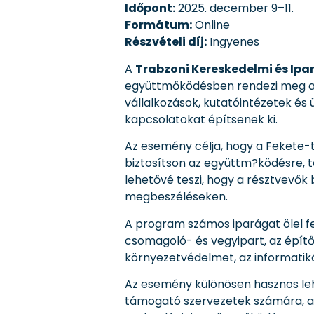
Időpont:
2025. december 9–11.
Formátum:
Online
Részvételi díj:
Ingyenes
A
Trabzoni Kereskedelmi és Ip
együttmőködésben rendezi meg 
vállalkozások, kutatóintézetek és
kapcsolatokat építsenek ki.
Az esemény célja, hogy a Fekete-
biztosítson az együttm?ködésre, t
lehetővé teszi, hogy a résztvevők
megbeszéléseken.
A program számos iparágat ölel fel
csomagoló- és vegyipart, az építőip
környezetvédelmet, az informatiká
Az esemény különösen hasznos lehe
támogató szervezetek számára, ame