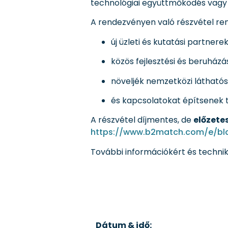
technológiai együttmőködés vagy k
A rendezvényen való részvétel rem
új üzleti és kutatási partner
közös fejlesztési és beruházá
növeljék nemzetközi látható
és kapcsolatokat építsenek 
A részvétel díjmentes, de
előzete
https://www.b2match.com/e/bl
További információkért és techni
Dátum & idő: