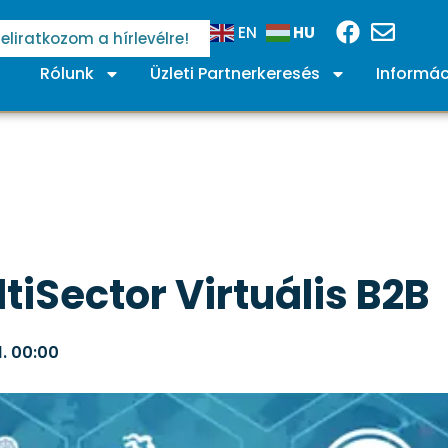
HU
EN
Feliratkozom a hírlevélre!
Rólunk
Üzleti Partnerkeresés
Informác
tiSector Virtuális B2B
.
00:00