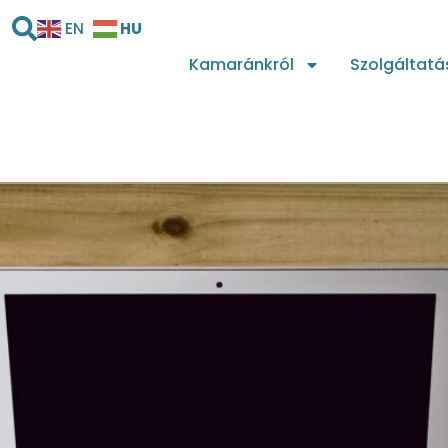
HU
EN
Kamaránkról
Szolgáltatá