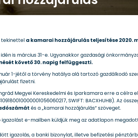
 tekinettel
a kamarai hozzájárulás teljesítése 2020. 
je idén is március 31-e. Ugyanakkor gazdasági önkormányz
sét követő 30. napig felfüggeszti.
anuár 1-jétől a törvény hatálya alá tartozó gazdálkodó s
rulást fizetni.
songrád Megyei Kereskedelmi és Iparkamara erre a célra 
3109180010000001056060217, SWIFT: BACXHUHB). Az össze
 adószámát
és a „kamarai hozzájárulás” szöveget.
ó igazolást e-mailben küldjük meg az adatlapon megadot
ött igazolás, a banki bizonylat, illetve befizetési pénztár