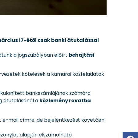
március 17-étől csak banki átutalással
atunk a jogszabályban előírt
behajtási
zervezetek kötelesek a kamarai közfeladatok
elkülönített bankszámlájának számára:
g átutalásánál a
közlemény rovatba
t e-mail címre, de bejelentkezést követően
bizonylat alapján elszámolható.