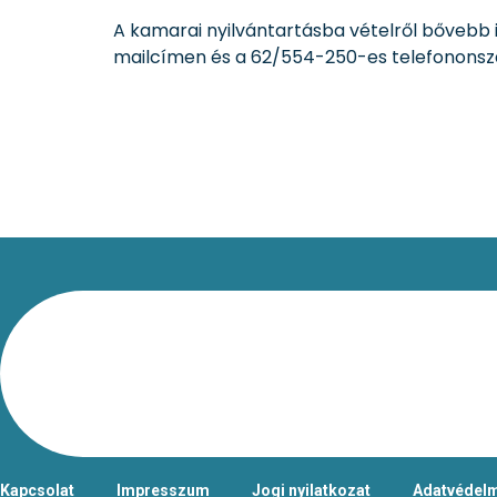
A kamarai nyilvántartásba vételről bővebb
mailcímen és a 62/554-250-es telefononsz
Kapcsolat
Impresszum
Jogi nyilatkozat
Adatvédelm