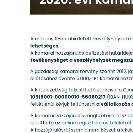
A március 11-én kihirdetett veszélyhelyzetre
lehetséges.
A kamarai hozzájárulás befizetési határide
tevékenységet a veszélyhelyzet megszűné
A gazdasági kamarai törvény szerint 2012. j
ellátásához évente 5.000,- Ft kamarai hozzájá
A kötelezettség teljesíthető utalással a C
10918001-00000010-56060217
(IBAN: HU9
feltétlenül kérjük feltüntetni
a vállalkozás
A kamarai hozzájárulás megfizetéséről szól
letölthető az
online regisztrációs felületről
.
A hozzájárulásról számla nem készül, a kiküld