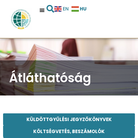
HU
EN
Átláthatóság
KÜLDÖTTGYŰLÉSI JEGYZŐKÖNYVEK
KÖLTSÉGVETÉS, BESZÁMOLÓK