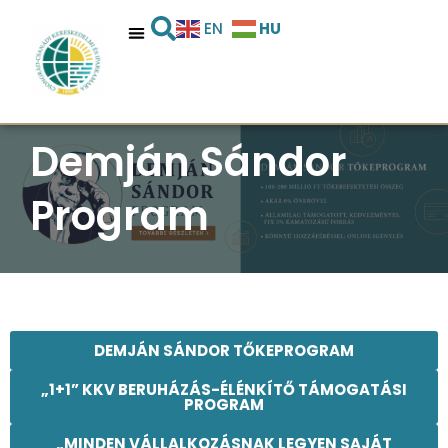
HU
EN
Demján Sándor
Program
DEMJÁN SÁNDOR TŐKEPROGRAM
„1+1” KKV BERUHÁZÁS-ÉLÉNKÍTŐ TÁMOGATÁSI
PROGRAM
„MINDEN VÁLLALKOZÁSNAK LEGYEN SAJÁT