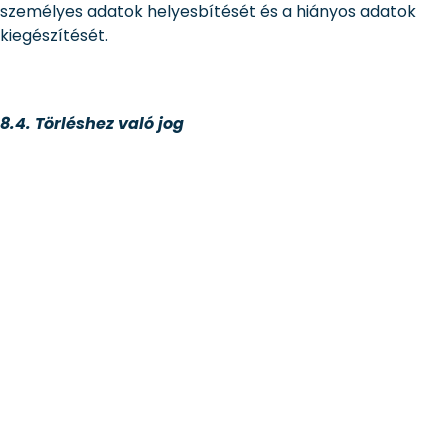
személyes adatok helyesbítését és a hiányos adatok
kiegészítését.
8.4. Törléshez való jog
Látogató az alábbi indokok valamelyikének fennállása
esetén jogosult arra, hogy kérésére a Csongrád-Csanádi
Kereskedelmi és Iparkamara indokolatlan késedelem
nélkül törölje a rá vonatkozó személyes adatokat:
személyes adatokra már nincs szükség abból