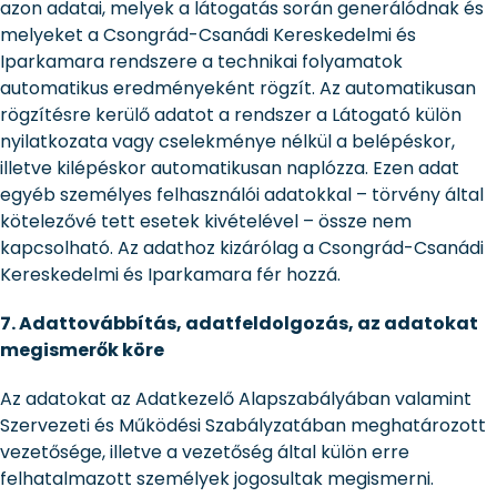
azon adatai, melyek a látogatás során generálódnak és
melyeket a Csongrád-Csanádi Kereskedelmi és
Iparkamara rendszere a technikai folyamatok
automatikus eredményeként rögzít. Az automatikusan
rögzítésre kerülő adatot a rendszer a Látogató külön
nyilatkozata vagy cselekménye nélkül a belépéskor,
illetve kilépéskor automatikusan naplózza. Ezen adat
egyéb személyes felhasználói adatokkal – törvény által
kötelezővé tett esetek kivételével – össze nem
kapcsolható. Az adathoz kizárólag a Csongrád-Csanádi
Kereskedelmi és Iparkamara fér hozzá.
7. Adattovábbítás, adatfeldolgozás, az adatokat
megismerők köre
Az adatokat az Adatkezelő Alapszabályában valamint
Szervezeti és Működési Szabályzatában meghatározott
vezetősége, illetve a vezetőség által külön erre
felhatalmazott személyek jogosultak megismerni.