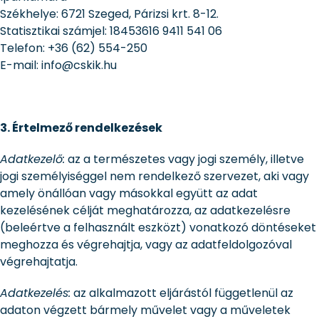
Székhelye: 6721 Szeged, Párizsi krt. 8-12.
Statisztikai számjel: 18453616 9411 541 06
Telefon: +36 (62) 554-250
E-mail: info@cskik.hu
3. Értelmező rendelkezések
Adatkezelő:
az a természetes vagy jogi személy, illetve
jogi személyiséggel nem rendelkező szervezet, aki vagy
amely önállóan vagy másokkal együtt az adat
kezelésének célját meghatározza, az adatkezelésre
(beleértve a felhasznált eszközt) vonatkozó döntéseket
meghozza és végrehajtja, vagy az adatfeldolgozóval
végrehajtatja.
Adatkezelés:
az alkalmazott eljárástól függetlenül az
adaton végzett bármely művelet vagy a műveletek