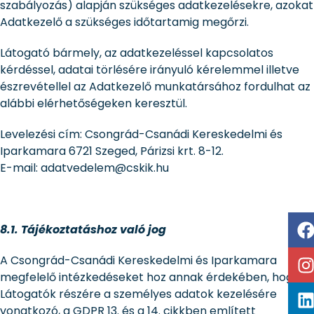
szabályozás) alapján szükséges adatkezelésekre, azokat
Adatkezelő a szükséges időtartamig megőrzi.
Látogató bármely, az adatkezeléssel kapcsolatos
kérdéssel, adatai törlésére irányuló kérelemmel illetve
észrevétellel az Adatkezelő munkatársához fordulhat az
alábbi elérhetőségeken keresztül.
Levelezési cím: Csongrád-Csanádi Kereskedelmi és
Iparkamara 6721 Szeged, Párizsi krt. 8-12.
E-mail: adatvedelem@cskik.hu
8.1. Tájékoztatáshoz való jog
A Csongrád-Csanádi Kereskedelmi és Iparkamara
megfelelő intézkedéseket hoz annak érdekében, hogy a
Látogatók részére a személyes adatok kezelésére
vonatkozó, a GDPR 13. és a 14. cikkben említett