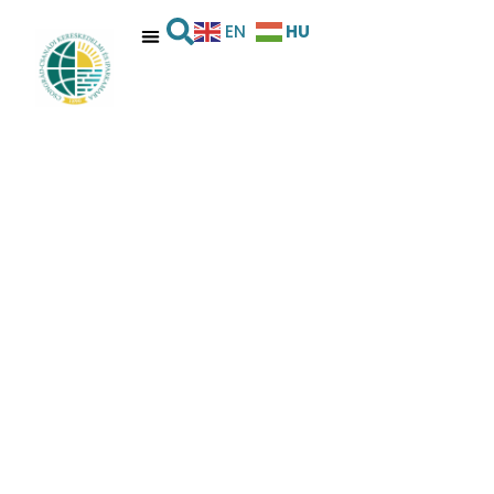
HU
EN