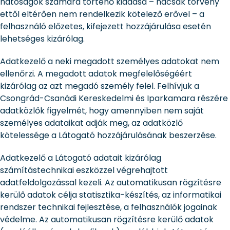
hatóságok számára történő kiadása – hacsak törvény
ettől eltérően nem rendelkezik kötelező erővel – a
felhasználó előzetes, kifejezett hozzájárulása esetén
lehetséges kizárólag.
Adatkezelő a neki megadott személyes adatokat nem
ellenőrzi. A megadott adatok megfelelőségéért
kizárólag az azt megadó személy felel. Felhívjuk a
Csongrád-Csanádi Kereskedelmi és Iparkamara részére
adatközlők figyelmét, hogy amennyiben nem saját
személyes adataikat adják meg, az adatközlő
kötelessége a Látogató hozzájárulásának beszerzése.
Adatkezelő a Látogató adatait kizárólag
számítástechnikai eszközzel végrehajtott
adatfeldolgozással kezeli. Az automatikusan rögzítésre
kerülő adatok célja statisztika-készítés, az informatikai
rendszer technikai fejlesztése, a felhasználók jogainak
védelme. Az automatikusan rögzítésre kerülő adatok