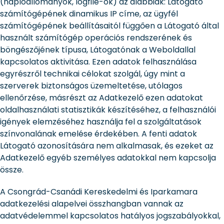
(naplóállományok, logfile-ok) az alábbiak: Látogató
számítógépének dinamikus IP címe, az ügyfél
számítógépének beállításaitól függően a Látogató által
használt számítógép operációs rendszerének és
böngészőjének típusa, Látogatónak a Weboldallal
kapcsolatos aktivitása. Ezen adatok felhasználása
egyrészről technikai célokat szolgál, úgy mint a
szerverek biztonságos üzemeltetése, utólagos
ellenőrzése, másrészt az Adatkezelő ezen adatokat
oldalhasználati statisztikák készítéséhez, a felhasználói
igények elemzéséhez használja fel a szolgáltatások
színvonalának emelése érdekében. A fenti adatok
Látogató azonosítására nem alkalmasak, és ezeket az
Adatkezelő egyéb személyes adatokkal nem kapcsolja
össze.
A Csongrád-Csanádi Kereskedelmi és Iparkamara
adatkezelési alapelvei összhangban vannak az
adatvédelemmel kapcsolatos hatályos jogszabályokkal,