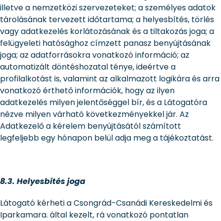
illetve a nemzetközi szervezeteket; a személyes adatok
tárolásának tervezett időtartama; a helyesbítés, törlés
vagy adatkezelés korlátozásának és a tiltakozás joga; a
felügyeleti hatósághoz címzett panasz benyújtásának
joga; az adatforrásokra vonatkozó információ; az
automatizált döntéshozatal ténye, ideértve a
profilalkotást is, valamint az alkalmazott logikára és arra
vonatkozó érthető információk, hogy az ilyen
adatkezelés milyen jelentőséggel bír, és a Látogatóra
nézve milyen várható következményekkel jár. Az
Adatkezelő a kérelem benyújtásától számított
legfeljebb egy hónapon belül adja meg a tájékoztatást.
8.3. Helyesbítés joga
Látogató kérheti a Csongrád-Csanádi Kereskedelmi és
Iparkamara. által kezelt, rá vonatkozó pontatlan