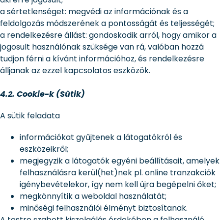
a sértetlenséget: megvédi az információnak és a
feldolgozás módszerének a pontosságát és teljességét;
a rendelkezésre állást: gondoskodik arról, hogy amikor a
jogosult használónak szüksége van rá, valóban hozzá
tudjon férni a kívánt információhoz, és rendelkezésre
álljanak az ezzel kapcsolatos eszközök.
4.2. Cookie-k (Sütik)
A sütik feladata
információkat gyűjtenek a látogatókról és
eszközeikről;
megjegyzik a látogatók egyéni beállításait, amelyek
felhasználásra kerül(het)nek pl. online tranzakciók
igénybevételekor, így nem kell újra begépelni őket;
megkönnyítik a weboldal használatát;
minőségi felhasználói élményt biztosítanak.
A testre szabott kiszolgálás érdekében a felhasználó