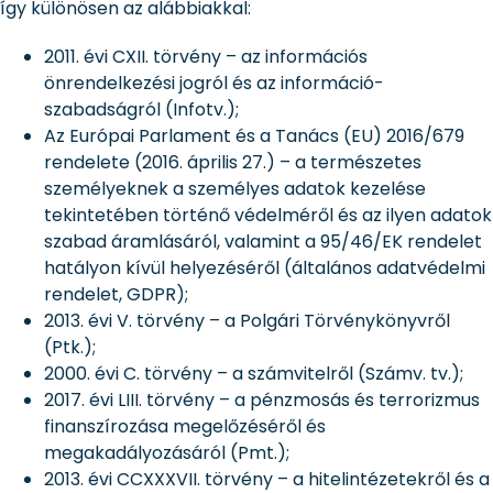
így különösen az alábbiakkal:
2011. évi CXII. törvény – az információs
önrendelkezési jogról és az információ-
szabadságról (Infotv.);
Az Európai Parlament és a Tanács (EU) 2016/679
rendelete (2016. április 27.) – a természetes
személyeknek a személyes adatok kezelése
tekintetében történő védelméről és az ilyen adatok
szabad áramlásáról, valamint a 95/46/EK rendelet
hatályon kívül helyezéséről (általános adatvédelmi
rendelet, GDPR);
2013. évi V. törvény – a Polgári Törvénykönyvről
(Ptk.);
2000. évi C. törvény – a számvitelről (Számv. tv.);
2017. évi LIII. törvény – a pénzmosás és terrorizmus
finanszírozása megelőzéséről és
megakadályozásáról (Pmt.);
2013. évi CCXXXVII. törvény – a hitelintézetekről és a