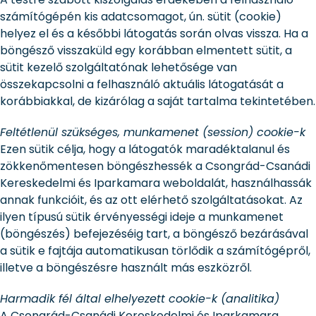
számítógépén kis adatcsomagot, ún. sütit (cookie)
helyez el és a későbbi látogatás során olvas vissza. Ha a
böngésző visszaküld egy korábban elmentett sütit, a
sütit kezelő szolgáltatónak lehetősége van
összekapcsolni a felhasználó aktuális látogatását a
korábbiakkal, de kizárólag a saját tartalma tekintetében.
Feltétlenül szükséges, munkamenet (session) cookie-k
Ezen sütik célja, hogy a látogatók maradéktalanul és
zökkenőmentesen böngészhessék a Csongrád-Csanádi
Kereskedelmi és Iparkamara weboldalát, használhassák
annak funkcióit, és az ott elérhető szolgáltatásokat. Az
ilyen típusú sütik érvényességi ideje a munkamenet
(böngészés) befejezéséig tart, a böngésző bezárásával
a sütik e fajtája automatikusan törlődik a számítógépről,
illetve a böngészésre használt más eszközről.
Harmadik fél által elhelyezett cookie-k (analitika)
A Csongrád-Csanádi Kereskedelmi és Iparkamara