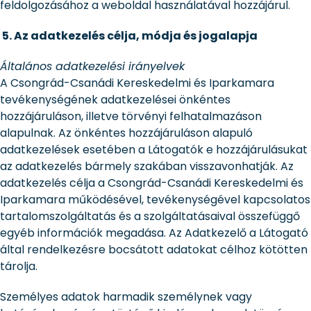
feldolgozásához a weboldal használatával hozzájárul.
5.
Az adatkezelés célja, módja és jogalapja
Általános adatkezelési irányelvek
A Csongrád-Csanádi Kereskedelmi és Iparkamara
tevékenységének adatkezelései önkéntes
hozzájáruláson, illetve törvényi felhatalmazáson
alapulnak. Az önkéntes hozzájáruláson alapuló
adatkezelések esetében a Látogatók e hozzájárulásukat
az adatkezelés bármely szakában visszavonhatják. Az
adatkezelés célja a Csongrád-Csanádi Kereskedelmi és
Iparkamara működésével, tevékenységével kapcsolatos
tartalomszolgáltatás és a szolgáltatásaival összefüggő
egyéb információk megadása. Az Adatkezelő a Látogató
által rendelkezésre bocsátott adatokat célhoz kötötten
tárolja.
Személyes adatok harmadik személynek vagy