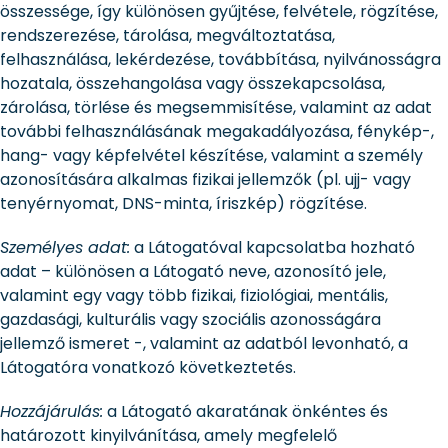
összessége, így különösen gyűjtése, felvétele, rögzítése,
rendszerezése, tárolása, megváltoztatása,
felhasználása, lekérdezése, továbbítása, nyilvánosságra
hozatala, összehangolása vagy összekapcsolása,
zárolása, törlése és megsemmisítése, valamint az adat
további felhasználásának megakadályozása, fénykép-,
hang- vagy képfelvétel készítése, valamint a személy
azonosítására alkalmas fizikai jellemzők (pl. ujj- vagy
tenyérnyomat, DNS-minta, íriszkép) rögzítése.
Személyes adat:
a Látogatóval kapcsolatba hozható
adat – különösen a Látogató neve, azonosító jele,
valamint egy vagy több fizikai, fiziológiai, mentális,
gazdasági, kulturális vagy szociális azonosságára
jellemző ismeret -, valamint az adatból levonható, a
Látogatóra vonatkozó következtetés.
Hozzájárulás:
a Látogató akaratának önkéntes és
határozott kinyilvánítása, amely megfelelő