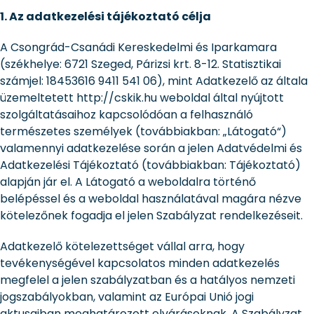
1. Az adatkezelési tájékoztató célja
A Csongrád-Csanádi Kereskedelmi és Iparkamara
(székhelye: 6721 Szeged, Párizsi krt. 8-12. Statisztikai
számjel: 18453616 9411 541 06), mint Adatkezelő az általa
üzemeltetett http://cskik.hu weboldal által nyújtott
szolgáltatásaihoz kapcsolódóan a felhasználó
természetes személyek (továbbiakban: „Látogató“)
valamennyi adatkezelése során a jelen Adatvédelmi és
Adatkezelési Tájékoztató (továbbiakban: Tájékoztató)
alapján jár el. A Látogató a weboldalra történő
belépéssel és a weboldal használatával magára nézve
kötelezőnek fogadja el jelen Szabályzat rendelkezéseit.
Adatkezelő kötelezettséget vállal arra, hogy
tevékenységével kapcsolatos minden adatkezelés
megfelel a jelen szabályzatban és a hatályos nemzeti
jogszabályokban, valamint az Európai Unió jogi
aktusaiban meghatározott elvárásoknak. A Szabályzat