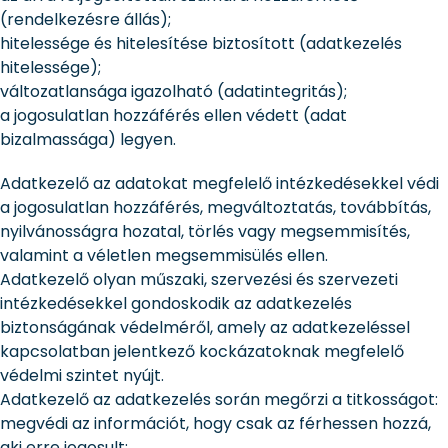
(rendelkezésre állás);
hitelessége és hitelesítése biztosított (adatkezelés
hitelessége);
változatlansága igazolható (adatintegritás);
a jogosulatlan hozzáférés ellen védett (adat
bizalmassága) legyen.
Adatkezelő az adatokat megfelelő intézkedésekkel védi
a jogosulatlan hozzáférés, megváltoztatás, továbbítás,
nyilvánosságra hozatal, törlés vagy megsemmisítés,
valamint a véletlen megsemmisülés ellen.
Adatkezelő olyan műszaki, szervezési és szervezeti
intézkedésekkel gondoskodik az adatkezelés
biztonságának védelméről, amely az adatkezeléssel
kapcsolatban jelentkező kockázatoknak megfelelő
védelmi szintet nyújt.
Adatkezelő az adatkezelés során megőrzi a titkosságot:
megvédi az információt, hogy csak az férhessen hozzá,
aki erre jogosult;