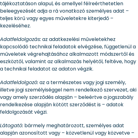
tájékoztatáson alapul, és amellyel félreérthetetlen
beleegyezését adja a rá vonatkozó személyes adat –
teljes körű vagy egyes műveletekre kiterjedő –
kezeléséhez.
Adatfeldolgozás:
az adatkezelési műveletekhez
kapcsolódó technikai feladatok elvégzése, függetlenül a
műveletek végrehajtásához alkalmazott módszertől és
eszköztől, valamint az alkalmazás helyétől, feltéve, hogy
a technikai feladatot az adaton végzik.
Adatfeldolgozó:
az a természetes vagy jogi személy,
illetve jogi személyiséggel nem rendelkező szervezet, aki
vagy amely szerződés alapján – beleértve a jogszabály
rendelkezése alapján kötött szerződést is – adatok
feldolgozását végzi.
Látogató:
bármely meghatározott, személyes adat
alapján azonosított vagy – közvetlenül vagy közvetve –