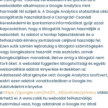
weboldalán alkalmazza a Google Analytics mint
harmadik fél sütijeit is. A Google Analytics statisztikai célú
szolgáltatás használatával a Csongrád-Csanádi
Kereskedelmi és Iparkamara információkat gyűjt azzal
kapcsolatban, hogy a látogatók hogyan használják a
weboldalt. Az adatot a honlap fejlesztésének és a
felhasználói élmény javításának céljával használja fel.
Ezen sütik szintén lejáratukig a látogató számítógépén
vagy böngészésre használt más eszközén, annak
böngészőjében maradnak, illetve amíg a látogató nem
törli őket. A weboldal független látogatottsági és egyéb
webanalitikai adatok kinyerése érdekében az
Adatkezelő által igénybe vett Google Analytics szoftvert,
ezért ezen adatok vonatkozásában a Google Inc.
Adatvédelmi irányelve
a
https://google.com/intl/h_All/policies/privacy
oldal
érhető el. A www.cskik.hu weboldal felhasználója
tudomásul veszi, hogy adatainak a Google Inc általi