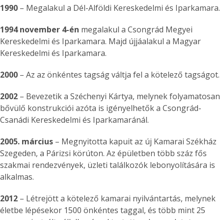
1990
– Megalakul a Dél-Alföldi Kereskedelmi és Iparkamara.
1994 november 4-én
megalakul a Csongrád Megyei
Kereskedelmi és Iparkamara. Majd újjáalakul a Magyar
Kereskedelmi és Iparkamara.
2000
– Az az önkéntes tagság váltja fel a kötelező tagságot.
2002
– Bevezetik a Széchenyi Kártya, melynek folyamatosan
bővülő konstrukciói azóta is igényelhetők a Csongrád-
Csanádi Kereskedelmi és Iparkamaránál.
2005. március
– Megnyitotta kapuit az új Kamarai Székház
Szegeden, a Párizsi körúton. Az épületben több száz fős
szakmai rendezvények, üzleti találkozók lebonyolítására is
alkalmas.
2012
– Létrejött a kötelező kamarai nyilvántartás, melynek
életbe lépésekor 1500 önkéntes taggal, és több mint 25