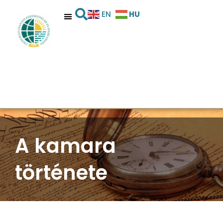
HU
EN
A kamara
története