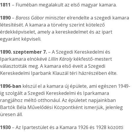
1811
– Fiuméban megalakult az első magyar kamara.
1890
–
Baross Gábor
miniszter elrendelte a szegedi kamara
létesítését. A kamara a törvény szerint kötelező
érdekképviselet, amely a kereskedelmet és az ipart
egyaránt képviseli.
1890. szeptember 7.
– A Szegedi Kereskedelmi és
Iparkamara elnökévé
Lillin Károly
kékfestő-mestert
választották meg. A kamara első éveit a Szegedi
Kereskedelmi Iparbank Klauzál téri házrészében élte.
1896-ban
készül el a kamara új épülete, ami egészen 1949-
ig szolgált a Szegedi Kereskedelmi és Iparkamara
rangjához méltó otthonául. Az épületet napjainkban
Bartók Béla Művelődési Központként ismerjük, jelenleg
üresen áll.
1930
– Az Ipartestület és a Kamara 1926 és 1928 közötti