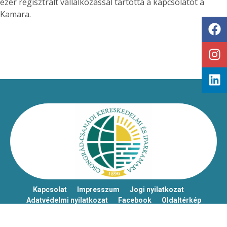
ezer regisztrált vállalkozással tartotta a kapcsolatot a
Kamara.
Kapcsolat
Impresszum
Jogi nyilatkozat
Adatvédelmi nyilatkozat
Facebook
Oldaltérkép
Csongrád-Csanádi Kereskedelmi és Iparkamara – @2026
Minden jog fenntartva!