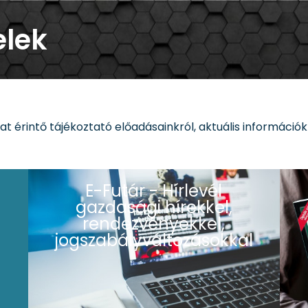
elek
at érintő tájékoztató előadásainkról, aktuális információkr
E-Futár - Hírlevél
gazdasági hírekkel,
rendezvényekkel,
jogszabályváltozásokkal