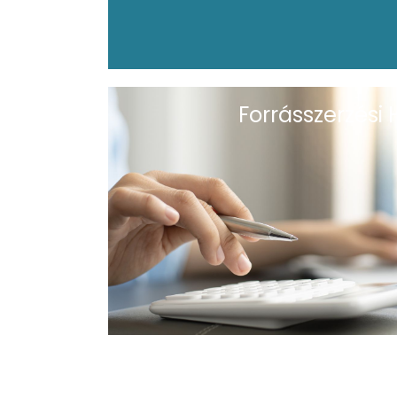
Forrásszerzési H