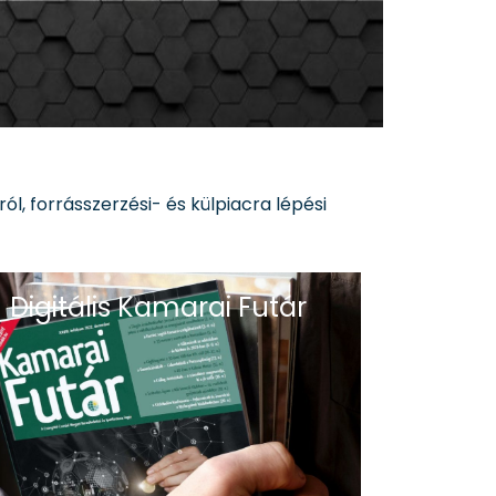
ól, forrásszerzési- és külpiacra lépési
Digitális Kamarai Futár