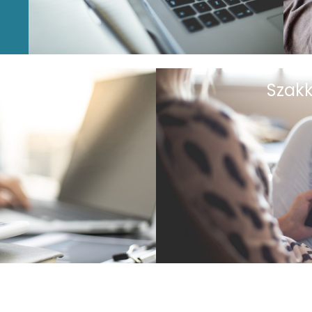
írlevél
Szakk