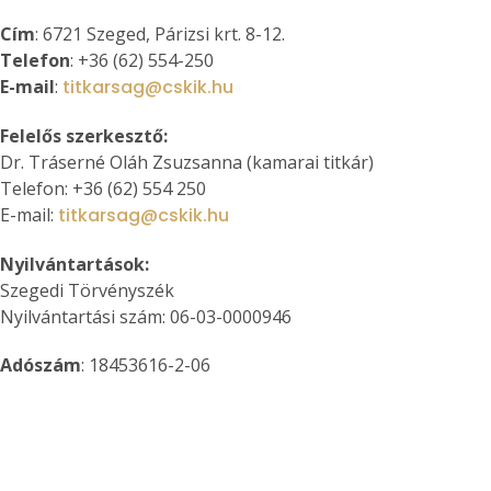
Cím
: 6721 Szeged, Párizsi krt. 8-12.
Telefon
: +36 (62) 554-250
E-mail
:
titkarsag@cskik.hu
Felelős szerkesztő:
Dr. Tráserné Oláh Zsuzsanna (kamarai titkár)
Telefon: +36 (62) 554 250
E-mail:
titkarsag@cskik.hu
Nyilvántartások:
Szegedi Törvényszék
Nyilvántartási szám: 06-03-0000946
Adószám
: 18453616-2-06