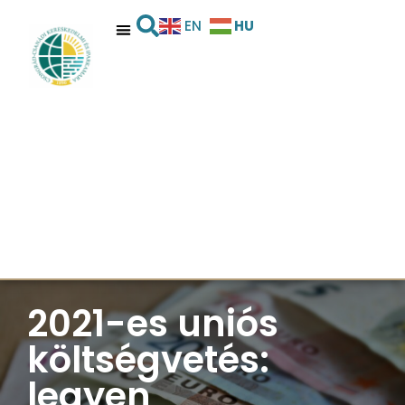
HU
EN
2021-es uniós
költségvetés:
legyen