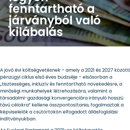
fenntartható a
járványból való
kilábalás
A jövő évi költségvetésnek – amely a 2021 és 2027 közötti
pénzügyi ciklus első éves büdzséje – elsősorban a
„tisztességes, inkluzív és fenntartható növekedésre, a
minőségi munkahelyek létrehozására, valamint a
társadalmi-gazdasági konvergenciára irányuló hosszú
távú célokra” kellene összpontosítania, fogalmaztak a
képviselelők a csütörtökön elfogadott állásfoglalási
indítványukban.