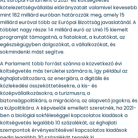
Az Európai Parlament a 2021-es költségvetés
kötelezettségvállalási előirányzatait valamivel kevesebb
mint 182 milliárd euróban határozzák meg, amely 15
milliárd euróval több az Európai Bizottság javaslatánál. A
többlet nagy része: 14 milliárd euró az Unió 15 kiemelt
programját támogatná, a fiatalokat, a kutatókat, az
egészségügyben dolgozókat, a vállalkozókat, és
sokmindenki mást segítve.
A Parlament több forrást szánna a közvetkező évi
költségvetés más területei számára is, így például az
éghajlatváltozásra, az energiára, a digitális és
közlekedési összeköttetésekre, a kis- és
középvállalkozásokra, a turizmusra, a
biztonságpolitikára, a migrációra, az alapvető jogokra, és
a külpolitikára. A képviselők emellett szeretnék, ha 2021-
ben a biológiai sokféleséggel kapcsolatos kiadások a
költségvetés legalább 10 százalékát, az éghajlati
szempontok érvényesítésével kapcsolatos kiadások
pedig legalább 30 százalékát tennék ki.