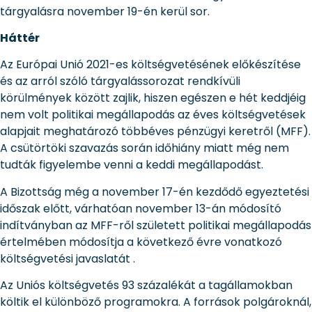
tárgyalásra november 19-én kerül sor.
Háttér
Az Európai Unió 2021-es költségvetésének előkészítése
és az arról szóló tárgyalássorozat rendkívüli
körülmények között zajlik, hiszen egészen e hét keddjéig
nem volt politikai megállapodás az éves költségvetések
alapjait meghatározó többéves pénzügyi keretről (MFF).
A csütörtöki szavazás során időhiány miatt még nem
tudták figyelembe venni a keddi megállapodást.
A Bizottság még a november 17-én kezdődő egyeztetési
időszak előtt, várhatóan november 13-án módosító
indítványban az MFF-ről született politikai megállapodás
értelmében módosítja a következő évre vonatkozó
költségvetési javaslatát .
Az Uniós költségvetés 93 százalékát a tagállamokban
költik el különböző programokra. A források polgároknál,