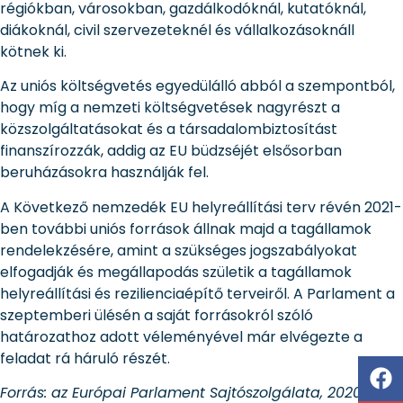
régiókban, városokban, gazdálkodóknál, kutatóknál,
diákoknál, civil szervezeteknél és vállalkozásoknáll
kötnek ki.
Az uniós költségvetés egyedülálló abból a szempontból,
hogy míg a nemzeti költségvetések nagyrészt a
közszolgáltatásokat és a társadalombiztosítást
finanszírozzák, addig az EU büdzséjét elsősorban
beruházásokra használják fel.
A Következő nemzedék EU helyreállítási terv révén 2021-
ben további uniós források állnak majd a tagállamok
rendelekzésére, amint a szükséges jogszabályokat
elfogadják és megállapodás születik a tagállamok
helyreállítási és rezilienciaépítő terveiről. A Parlament a
szeptemberi ülésén a saját forrásokról szóló
határozathoz adott véleményével már elvégezte a
feladat rá háruló részét.
Forrás: az Európai Parlament Sajtószolgálata, 2020.