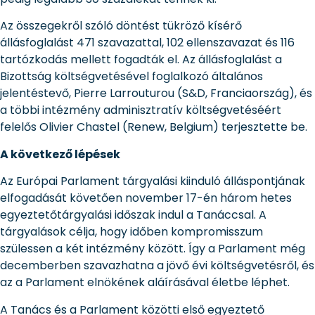
Az összegekről szóló döntést tükröző kísérő
állásfoglalást 471 szavazattal, 102 ellenszavazat és 116
tartózkodás mellett fogadták el. Az állásfoglalást a
Bizottság költségvetésével foglalkozó általános
jelentéstevő, Pierre Larrouturou (S&D, Franciaország), és
a többi intézmény adminisztratív költségvetéséért
felelős Olivier Chastel (Renew, Belgium) terjesztette be.
A következő lépések
Az Európai Parlament tárgyalási kiinduló álláspontjának
elfogadását követően november 17-én három hetes
egyeztetőtárgyalási időszak indul a Tanáccsal. A
tárgyalások célja, hogy időben kompromisszum
szülessen a két intézmény között. Így a Parlament még
decemberben szavazhatna a jövő évi költségvetésről, és
az a Parlament elnökének aláírásával életbe léphet.
A Tanács és a Parlament közötti első egyeztető