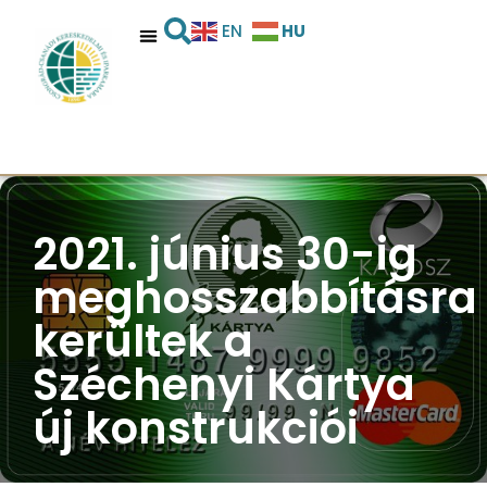
HU
EN
2021. június 30-ig
meghosszabbításra
kerültek a
Széchenyi Kártya
új konstrukciói