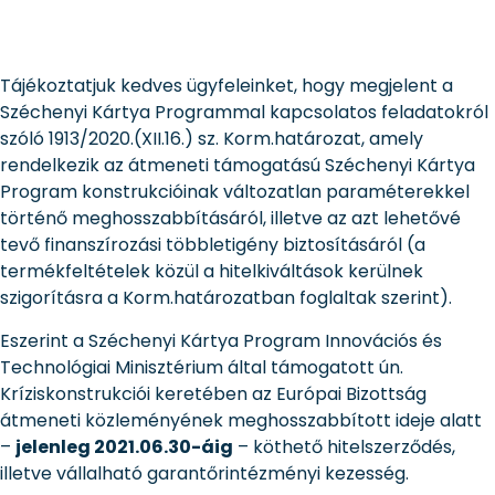
Tájékoztatjuk kedves ügyfeleinket, hogy megjelent a
Széchenyi Kártya Programmal kapcsolatos feladatokról
szóló 1913/2020.(XII.16.) sz. Korm.határozat, amely
rendelkezik az átmeneti támogatású Széchenyi Kártya
Program konstrukcióinak változatlan paraméterekkel
történő meghosszabbításáról, illetve az azt lehetővé
tevő finanszírozási többletigény biztosításáról (a
termékfeltételek közül a hitelkiváltások kerülnek
szigorításra a Korm.határozatban foglaltak szerint).
Eszerint a Széchenyi Kártya Program Innovációs és
Technológiai Minisztérium által támogatott ún.
Kríziskonstrukciói keretében az Európai Bizottság
átmeneti közleményének meghosszabbított ideje alatt
–
jelenleg 2021.06.30-áig
– köthető hitelszerződés,
illetve vállalható garantőrintézményi kezesség.