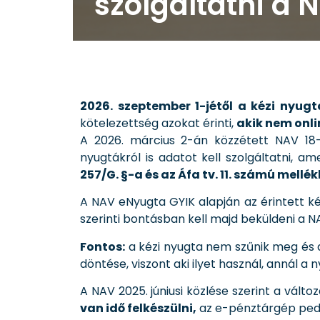
szolgáltatni a 
2026. szeptember 1-jétől a kézi nyugt
kötelezettség azokat érinti,
akik nem onli
A 2026. március 2-án közzétett NAV 18-
nyugtákról is adatot kell szolgáltatni, a
257/G. §-a és az Áfa tv. 11. számú mellé
A NAV eNyugta GYIK alapján az érintett k
szerinti bontásban kell majd beküldeni a NAV
Fontos:
a kézi nyugta nem szűnik meg és 
döntése, viszont aki ilyet használ, annál a
A NAV 2025. júniusi közlése szerint a vált
van idő felkészülni,
az e-pénztárgép pedig