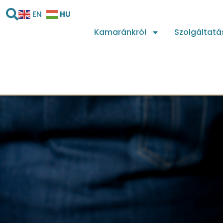
HU
EN
Kamaránkról
Szolgáltatá