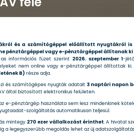
NAV felé
ákról és a számítógéppel előállított nyugtákról is 
ne pénztárgéppel vagy e-pénztárgéppel állítanak ki
as információs füzet szerint
2026. szeptember 1
-jét
melyeket nem online vagy e-pénztárgéppel állítottak ki.
kletének B)
része adja.
ézi és számítógépes nyugták adatait
3 naptári napon b
 által biztosított elektronikus felületen.
az e-pénztárgép használata sem lesz mindenkinek kötel
 nyugtaadat-szolgáltatás automatikusan teljesül.
ozás mintegy
270 ezer vállalkozást érinthet
. A hivatal s
 a legegyszerűbb megoldás lehet az új adatszolgáltatás 