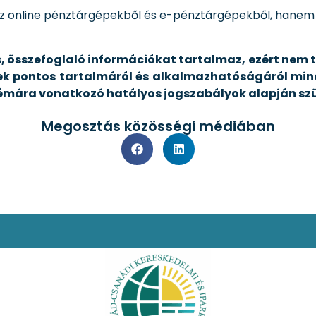
 az online pénztárgépekből és e-pénztárgépekből, hane
, összefoglaló információkat tartalmaz, ezért nem t
ek pontos tartalmáról és alkalmazhatóságáról mind
témára vonatkozó hatályos jogszabályok alapján sz
Megosztás közösségi médiában