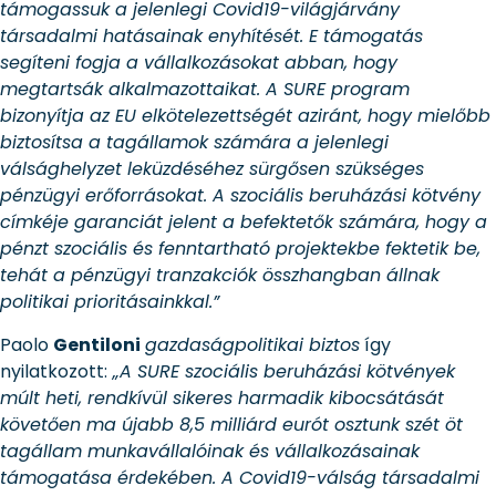
támogassuk a jelenlegi Covid19-világjárvány
társadalmi hatásainak enyhítését. E támogatás
segíteni fogja a vállalkozásokat abban, hogy
megtartsák alkalmazottaikat. A SURE program
bizonyítja az EU elkötelezettségét aziránt, hogy mielőbb
biztosítsa a tagállamok számára a jelenlegi
válsághelyzet leküzdéséhez sürgősen szükséges
pénzügyi erőforrásokat. A szociális beruházási kötvény
címkéje garanciát jelent a befektetők számára, hogy a
pénzt szociális és fenntartható projektekbe fektetik be,
tehát a pénzügyi tranzakciók összhangban állnak
politikai prioritásainkkal.”
Paolo
Gentiloni
gazdaságpolitikai biztos
így
nyilatkozott:
„A SURE szociális beruházási kötvények
múlt heti, rendkívül sikeres harmadik kibocsátását
követően ma újabb 8,5 milliárd eurót osztunk szét öt
tagállam munkavállalóinak és vállalkozásainak
támogatása érdekében. A Covid19-válság társadalmi