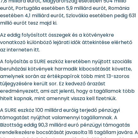
7,8 milliárd eurót, Magyarország esetében 504 millió
eurót, Portugália esetében 5,9 milliárd eurót, Románia
esetében 4,1 milliárd eurót, Szlovákia esetében pedig 631
millió eurót tesz majd ki.
Az eddig folyósított összegek és a kötvényekre
vonatkozó különböző lejárati idők áttekintése elérhető
az interneten itt.
A folyósítás a SURE eszköz keretében nyújtott szociális
beruházási kötvények harmadik kibocsátását követte,
amelynek során az értékpapírok több mint 13-szoros
túljegyzésére került sor. Ez kedvező árazást
eredményezett, ami azt jelenti, hogy a tagállamok több
hitelt kapnak, mint amennyit vissza kell fizetniük.
A SURE eszköz 100 milliárd euróig terjedő pénzügyi
támogatást nyújthat valamennyi tagállamnak. A
Bizottság eddig 90,3 milliárd euró pénzügyi támogatás
rendelkezésre bocsátását javasolta 18 tagállam javára. A