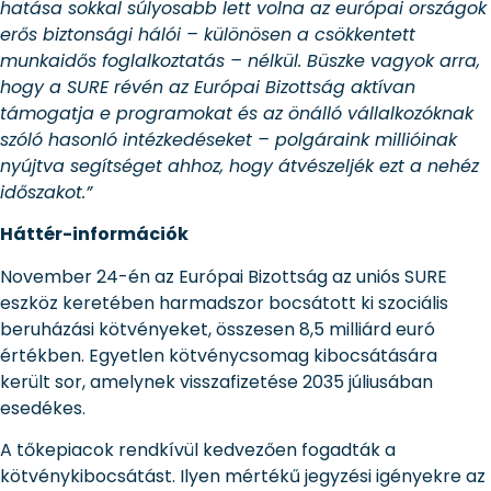
hatása sokkal súlyosabb lett volna az európai országok
erős biztonsági hálói – különösen a csökkentett
munkaidős foglalkoztatás – nélkül. Büszke vagyok arra,
hogy a SURE révén az Európai Bizottság aktívan
támogatja e programokat és az önálló vállalkozóknak
szóló hasonló intézkedéseket – polgáraink millióinak
nyújtva segítséget ahhoz, hogy átvészeljék ezt a nehéz
időszakot.”
Háttér-információk
November 24-én az Európai Bizottság az uniós SURE
eszköz keretében harmadszor bocsátott ki szociális
beruházási kötvényeket, összesen 8,5 milliárd euró
értékben. Egyetlen kötvénycsomag kibocsátására
került sor, amelynek visszafizetése 2035 júliusában
esedékes.
A tőkepiacok rendkívül kedvezően fogadták a
kötvénykibocsátást. Ilyen mértékű jegyzési igényekre az