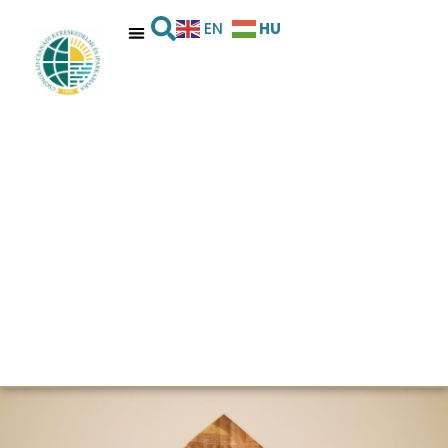
HU
EN