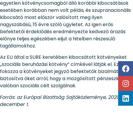
egyetlen kötvénycsomagból álló korábbi kibocsátások
esetében korábban nem volt példa, és szupranacionális
kibocsátó most először valósított meg ilyen
nagyszabású, 15 évre szóló ügyletet. Az igen erős
befektetői érdeklődés eredményezte kedvező árazás
előnye teljes egészében eljut a hitelben részesülő
tagállamokhoz.
Az EU által a SURE keretében kibocsátott kötvényeket
„szociális beruházási kötvény” címkével látják el. Ez
fokozza a kötvényeket jegyző befektetők bizalmát,
biztosítva őket arról, hogy a mozgósított pénzeszközök
valóban szociális célt szolgálnak.
Forrás: az Európai Bizottság Sajtóközleménye, 2020.
december 1.