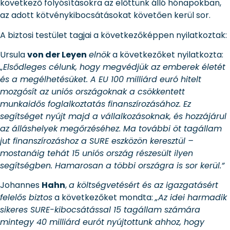
következő folyósításokra az előttünk álló hónapokban,
az adott kötvénykibocsátásokat követően kerül sor.
A biztosi testület tagjai a következőképpen nyilatkoztak:
Ursula
von der Leyen
elnök
a következőket nyilatkozta:
„Elsődleges célunk, hogy megvédjük az emberek életét
és a megélhetésüket. A EU 100 milliárd euró hitelt
mozgósít az uniós országoknak a csökkentett
munkaidős foglalkoztatás finanszírozásához. Ez
segítséget nyújt majd a vállalkozásoknak, és hozzájárul
az álláshelyek megőrzéséhez. Ma további öt tagállam
jut finanszírozáshoz a SURE eszközön keresztül –
mostanáig tehát 15 uniós ország részesült ilyen
segítségben. Hamarosan a többi országra is sor kerül.”
Johannes
Hahn
,
a költségvetésért és az igazgatásért
felelős biztos
a következőket mondta:
„Az idei harmadik
sikeres SURE-kibocsátással 15 tagállam számára
mintegy 40 milliárd eurót nyújtottunk ahhoz, hogy