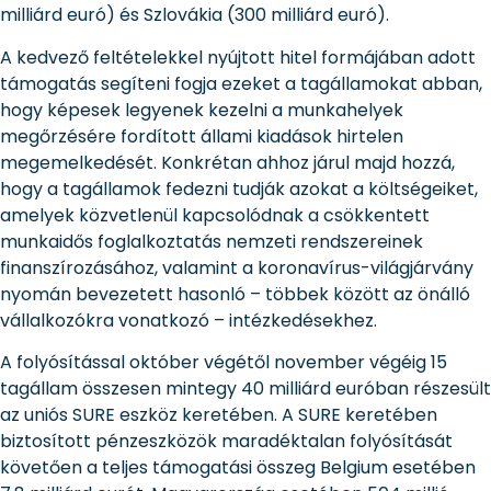
milliárd euró) és Szlovákia (300 milliárd euró).
A kedvező feltételekkel nyújtott hitel formájában adott
támogatás segíteni fogja ezeket a tagállamokat abban,
hogy képesek legyenek kezelni a munkahelyek
megőrzésére fordított állami kiadások hirtelen
megemelkedését. Konkrétan ahhoz járul majd hozzá,
hogy a tagállamok fedezni tudják azokat a költségeiket,
amelyek közvetlenül kapcsolódnak a csökkentett
munkaidős foglalkoztatás nemzeti rendszereinek
finanszírozásához, valamint a koronavírus-világjárvány
nyomán bevezetett hasonló – többek között az önálló
vállalkozókra vonatkozó – intézkedésekhez.
A folyósítással október végétől november végéig 15
tagállam összesen mintegy 40 milliárd euróban részesült
az uniós SURE eszköz keretében. A SURE keretében
biztosított pénzeszközök maradéktalan folyósítását
követően a teljes támogatási összeg Belgium esetében