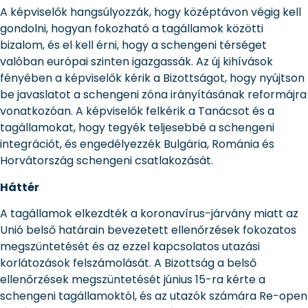
A képviselők hangsúlyozzák, hogy középtávon végig kell
gondolni, hogyan fokozható a tagállamok közötti
bizalom, és el kell érni, hogy a schengeni térséget
valóban európai szinten igazgassák. Az új kihívások
fényében a képviselők kérik a Bizottságot, hogy nyújtson
be javaslatot a schengeni zóna irányításának reformájra
vonatkozóan. A képviselők felkérik a Tanácsot és a
tagállamokat, hogy tegyék teljesebbé a schengeni
integrációt, és engedélyezzék Bulgária, Románia és
Horvátország schengeni csatlakozását.
Háttér
A tagállamok elkezdték a koronavírus-járvány miatt az
Unió belső határain bevezetett ellenőrzések fokozatos
megszüntetését és az ezzel kapcsolatos utazási
korlátozások felszámolását. A Bizottság a belső
ellenőrzések megszüntetését június 15-ra kérte a
schengeni tagállamoktól, és az utazók számára Re-open