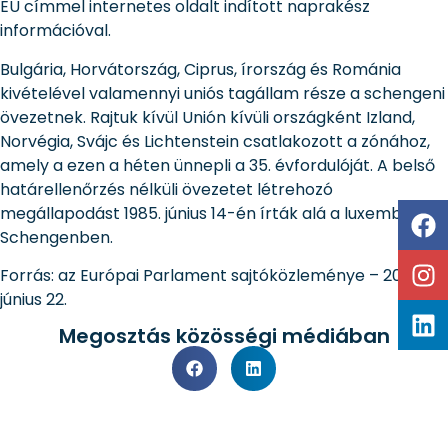
EU címmel internetes oldalt indított naprakész
információval.
Bulgária, Horvátország, Ciprus, írország és Románia
kivételével valamennyi uniós tagállam része a schengeni
övezetnek. Rajtuk kívül Unión kívüli országként Izland,
Norvégia, Svájc és Lichtenstein csatlakozott a zónához,
amely a ezen a héten ünnepli a 35. évfordulóját. A belső
határellenőrzés nélküli övezetet létrehozó
megállapodást 1985. június 14-én írták alá a luxemburgi
Schengenben.
Forrás: az Európai Parlament sajtóközleménye – 2020.
június 22.
Megosztás közösségi médiában