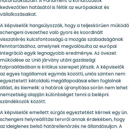
határszakaszain. A Parlament a korlátozások
kedvezőtlen hatásától is féltik az európaiakat és
vállalkozásaikat.
A képviselők hangsúlyozzák, hogy a teljeskörűen működő
schengeni övezethez való gyors és koordinált
visszatérés kulcsfontosságú a mozgás szabadságának
fenntartásához, amelynek megvalósulta az európai
integráció egyik legnagyobb eredménye. Az övezet
működése az Unió járvány utáni gazdasági
talpraállásában is kritikus szerepet játszik. A képviselők
az egyes tagállamok egymás közötti, uniós szinten nem
egyeztetett kétoldalú megállapodásai ellen foglalnak
állást, és kiemelik: a határok újranyitása során nem lehet
nemzetiség alapján különbséget tenni a belépni
szándékozók között.
A képviselők emellett sürgős egyeztetést kérnek egy ún.
schengeni helyreállítási tervről annak érdekében, hogy
az ideiglenes belső határellenőrzés ne állandósuljon. A