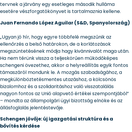
tervnek a járvány egy esetleges második hulláma
esetére vészforgatókönyvet is tartalmaznia kellene.
Juan Fernando López Aguilar (S&D, Spanyolország)
„Ugyan jó hír, hogy egyre többfelé megszűnik az
ellenőrzés a belső határokon, de a korlátozások
megszüntetésének módja hagy kivánnivalót maga után.
Ha nem térünk vissza a teljeskörűen működőképes
schengeni övezethez, akkor a helyreállítás egyik fontos
támaszáról mondunk le. A mozgás szabadságához, a
megkülönböztetésmentes utazáshoz, a kölcsönös
bizalomhoz és a szolidaritáshoz való visszatalálás
nagyon fontos az Unió alapvető értékei szempontjából”
– mondta az állampolgári ügyi bizottság elnöke és az
állásfoglalás jelentéstevője.
Schengen jövője: új igazgatási struktúra és a
bővítés kérdése