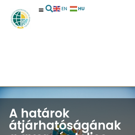
HU
EN
A határok
átjárhatóságának