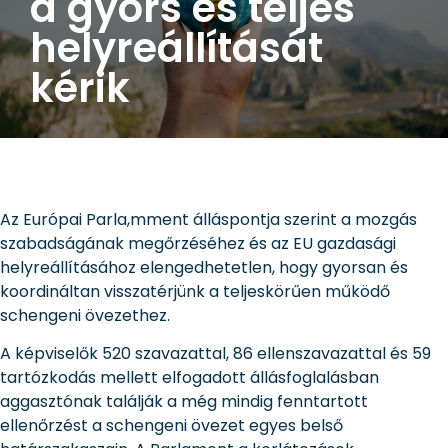
a gyors és teljes
helyreállítását
kérik
Az Európai Parla,mment álláspontja szerint a mozgás
szabadságának megőrzéséhez és az EU gazdasági
helyreállításához elengedhetetlen, hogy gyorsan és
koordináltan visszatérjünk a teljeskörűen működő
schengeni övezethez.
A képviselők 520 szavazattal, 86 ellenszavazattal és 59
tartózkodás mellett elfogadott állásfoglalásban
aggasztónak találják a még mindig fenntartott
ellenőrzést a schengeni övezet egyes belső