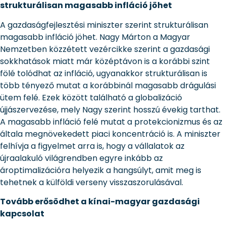
strukturálisan magasabb infláció jöhet
A gazdaságfejlesztési miniszter szerint strukturálisan
magasabb infláció jöhet. Nagy Márton a Magyar
Nemzetben közzétett vezércikke szerint a gazdasági
sokkhatások miatt már középtávon is a korábbi szint
fölé tolódhat az infláció, ugyanakkor strukturálisan is
több tényező mutat a korábbinál magasabb drágulási
ütem felé. Ezek között található a globalizáció
újjászervezése, mely Nagy szerint hosszú évekig tarthat.
A magasabb infláció felé mutat a protekcionizmus és az
általa megnövekedett piaci koncentráció is. A miniszter
felhívja a figyelmet arra is, hogy a vállalatok az
újraalakuló világrendben egyre inkább az
ároptimalizációra helyezik a hangsúlyt, amit meg is
tehetnek a külföldi verseny visszaszorulásával.
Tovább erősödhet a kínai-magyar gazdasági
kapcsolat