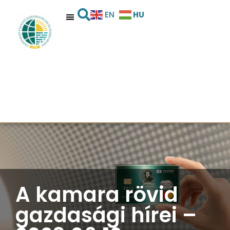
HU
EN
A kamara rövid
gazdasági hírei –