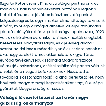
Szijjártó Péter szerint Kína a stratégiai partnerünk, és
már 2020-ban is onnan érkezett hozzánk a legtöbb
befektetés, amit a jövőben is ösztönözni fogunk. A
külgazdasági és külügyminiszter elmondta, úgy tekintünk
Kínára, mint egy országra, amellyel az együttműködés
jelentős előnyökkel jár. A politikus úgy fogalmazott, 2020
volt az első olyan év, amikor a kínaiak hozták a legtöbb
befektetést Magyarországra, és a jelenlegi adataik
szerint az idei lesz a második ilyen év. Szerinte ennek az
oka, hogy az elektromos akkumulátorok gyártói az
európai tevékenységük számára Magyarországot
választják helyszínnek, ezáltal találkozási ponttá váltunk
a keleti és a nyugati befektetőknek. Hozzátette,
továbbra is ösztönözni fogják a kínai befektetőket, hogy
bővítsék magyarországi kapacitásaikat, vagy új európai
gyáraikat Magyarországra hozzák.
Válságálló vezetői képzést tart a vármegyei
gazdasági önkormányzat