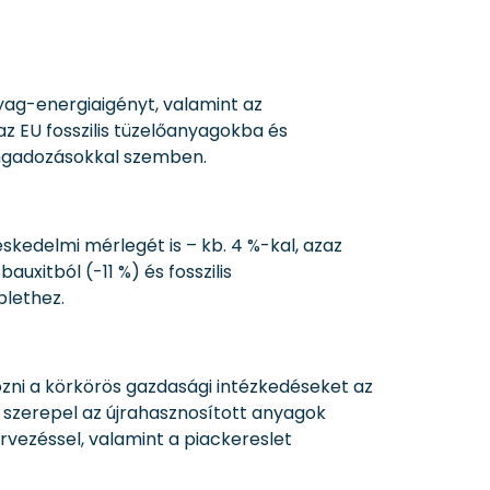
yag-energiaigényt, valamint az
z EU fosszilis tüzelőanyagokba és
 ingadozásokkal szemben.
kedelmi mérlegét is – kb. 4 %-kal, azaz
uxitból (-11 %) és fosszilis
blethez.
özni a körkörös gazdasági intézkedéseket az
szerepel az újrahasznosított anyagok
vezéssel, valamint a piackereslet