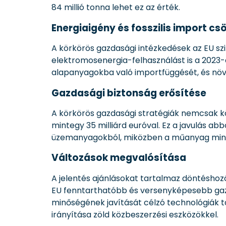
84 millió tonna lehet ez az érték.
Energiaigény és fosszilis import c
A körkörös gazdasági intézkedések az EU sz
elektromosenergia-felhasználást is a 2023-
alapanyagokba való importfüggését, és növe
Gazdasági biztonság erősítése
A körkörös gazdasági stratégiák nemcsak kö
mintegy 35 milliárd euróval. Ez a javulás abb
üzemanyagokból, miközben a műanyag mint 
Változások megvalósítása
A jelentés ajánlásokat tartalmaz döntéshoz
EU fenntarthatóbb és versenyképesebb gaz
minőségének javítását célzó technológiák 
irányítása zöld közbeszerzési eszközökkel.