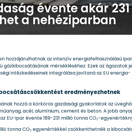
aság évente akár 231 
het a nehéziparban
en hozzájárulhatnak az intenzív energiafelhasználású ipa
 gázkibocsátásának mérsékléséhez. Ezek az ágazatok jele
sségi intézkedéseinek integrálása javítaná az EU energia-
 kibocsátáscsökkentést eredményezhetnek
ulnának hozzá a körkörös gazdasági gyakorlatok az üveg
űanyag, acél, alumínium, cement és beton. A jobb anyag
n az EU-ipar évente 189-231 millió tonna CO₂-egyenérték
llió tonna CO₂ egyenértékkel csökkenthetnék a kibocsá