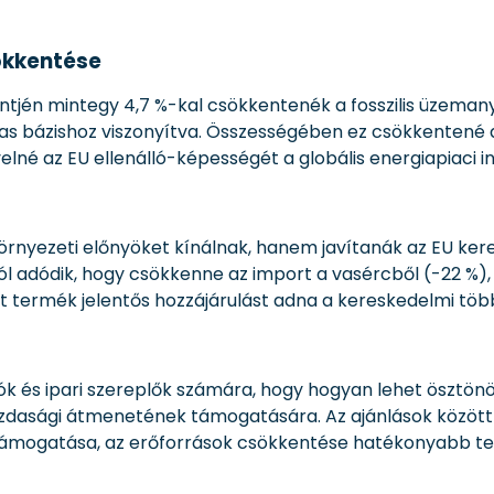
sökkentése
intjén mintegy 4,7 %-kal csökkentenék a fosszilis üzeman
as bázishoz viszonyítva. Összességében ez csökkentené a
lné az EU ellenálló-képességét a globális energiapiaci
rnyezeti előnyöket kínálnak, hanem javítanák az EU keres
ól adódik, hogy csökkenne az import a vasércből (-22 %), ba
termék jelentős hozzájárulást adna a kereskedelmi töb
ók és ipari szereplők számára, hogy hogyan lehet ösztön
dasági átmenetének támogatására. Az ajánlások között 
támogatása, az erőforrások csökkentése hatékonyabb ter