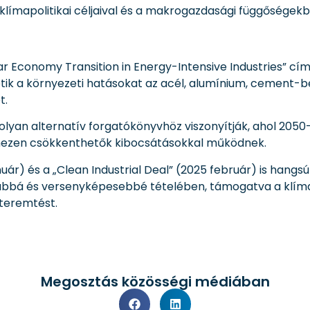
 klímapolitikai céljaival és a makrogazdasági függőségek
ar Economy Transition in Energy-Intensive Industries” című
tik a környezeti hatásokat az acél, alumínium, cement-
t.
 olyan alternatív forgatókönyvhöz viszonyítják, ahol 20
nehezen csökkenthetők kibocsátásokkal működnek.
ár) és a „Clean Industrial Deal” (2025 február) is hang
abbá és versenyképesebbé tételében, támogatva a klíma
teremtést.
Megosztás közösségi médiában