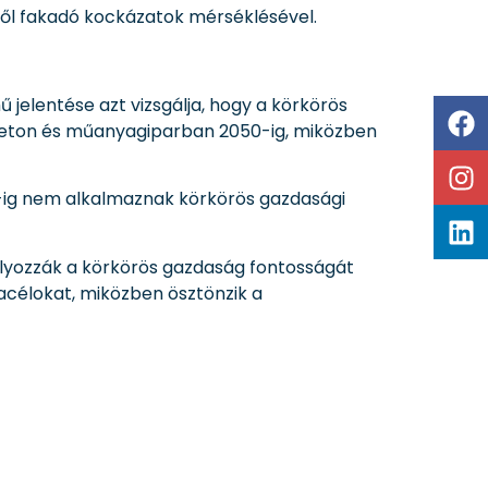
ből fakadó kockázatok mérséklésével.
 jelentése azt vizsgálja, hogy a körkörös
beton és műanyagiparban 2050-ig, miközben
50-ig nem alkalmaznak körkörös gazdasági
súlyozzák a körkörös gazdaság fontosságát
célokat, miközben ösztönzik a