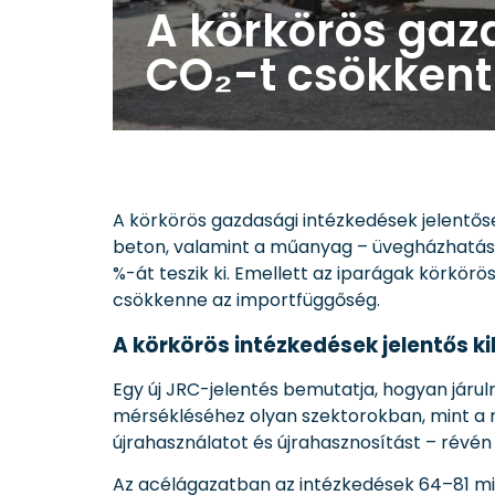
A körkörös gazd
CO₂-t csökkent
A körkörös gazdasági intézkedések jelentős
beton, valamint a műanyag – üvegházhatású
%-át teszik ki. Emellett az iparágak körkörö
csökkenne az importfüggőség.
A körkörös intézkedések jelentős
Egy új JRC-jelentés bemutatja, hogyan jár
mérsékléséhez olyan szektorokban, mint a m
újrahasználatot és újrahasznosítást – révé
Az acélágazatban az intézkedések 64–81 mi