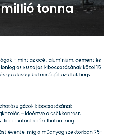
millió tonna
rágak – mint az acél, alumínium, cement és
nleg az EU teljes kibocsátásának közel 15
 és gazdasági biztonságát azáltal, hogy
házhatású gázok kibocsátásának
kezelés – ideértve a csökkentést,
nyi kibocsátást spórolhatna meg.
tást évente, míg a műanyag szektorban 75–