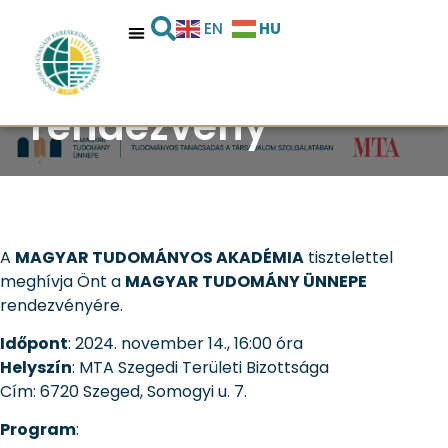
HU
A Magyar
EN
Tudomány Ünnepe
rendezvény
A
MAGYAR TUDOMÁNYOS AKADÉMIA
tisztelettel
meghívja Önt a
MAGYAR TUDOMÁNY ÜNNEPE
rendezvényére.
Időpont
: 2024. november 14., 16:00 óra
Helyszín
: MTA Szegedi Területi Bizottsága
Cím: 6720 Szeged, Somogyi u. 7.
Program
: