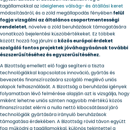
tagállamokkal az
ideiglenes válság- és átállási keret
módosításáról, és a zöld megállapodás fényében
felül
fogja vizsgálni az általános csoportmentességi
rendeletet
, növelve a zöld beruházások támogatására
vonatkozó bejelentési küszöbértékeket. Ez többek
között hozzá fog járulni a
közös európai érdeket
szolgáló fontos projektek jóváhagyásának további
észszerűsítéséhez és egyszerűsítéséhez.
A Bizottság emellett elő fogja segíteni a tiszta
technológiákkal kapcsolatos innováció, gyártás és
bevezetés finanszírozására szolgáló meglévő uniós
alapok felhasználását. A Bizottság a beruházási igények
folyamatban lévő felmérése alapján azt is vizsgálja, hogy
miként lehetne uniós szinten nagyobb mértékű közös
finanszírozást elérni a nulla nettó kibocsátással járó
technológiák gyártására irányuló beruházások
támogatása érdekében. A Bizottság rövid távon együtt
fog működni a tagállamokkal, különös tekintettel a