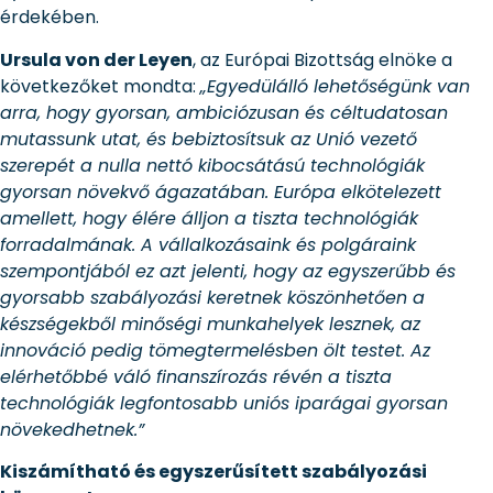
érdekében.
Ursula von der Leyen
, az Európai Bizottság elnöke a
következőket mondta:
„Egyedülálló lehetőségünk van
arra, hogy gyorsan, ambiciózusan és céltudatosan
mutassunk utat, és bebiztosítsuk az Unió vezető
szerepét a nulla nettó kibocsátású technológiák
gyorsan növekvő ágazatában. Európa elkötelezett
amellett, hogy élére álljon a tiszta technológiák
forradalmának. A vállalkozásaink és polgáraink
szempontjából ez azt jelenti, hogy az egyszerűbb és
gyorsabb szabályozási keretnek köszönhetően a
készségekből minőségi munkahelyek lesznek, az
innováció pedig tömegtermelésben ölt testet. Az
elérhetőbbé váló finanszírozás révén a tiszta
technológiák legfontosabb uniós iparágai gyorsan
növekedhetnek.”
Kiszámítható és egyszerűsített szabályozási