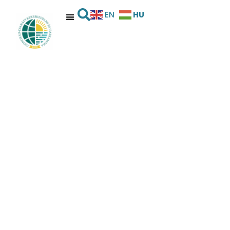
HU
EN