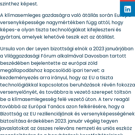
szinthez képest.
A klímasemleges gazdaságra való átállás során Európa
versenyképessége nagymértékben függ attól, hogy
képes-e olyan tiszta technológiákat kifejleszteni és
gyártani, amelyek lehetővé teszik ezt az átállást.
Ursula von der Leyen bizottsági elnök a 2023 januárjában
a Világgazdasági Fórum alkalmával Davosban tartott
beszédében bejelentette az európai zöld
megállapodáshoz kapcsolódó ipari tervet: a
kezdeményezés arra irányul, hogy az EU a tiszta
technológiákkal kapcsolatos beruházások révén fokozza
versenyelőnyét, és továbbra is vezető szerepet töltsön
be a klímasemlegesség felé vezető úton. A terv reagál
továbbá az Európai Tanács azon felkérésére, hogy a
Bizottság az EU rezilienciájának és versenyképességének
biztosítása érdekében 2023. január végéig tegyen
javaslatokat az összes releváns nemzeti és uniós eszköz