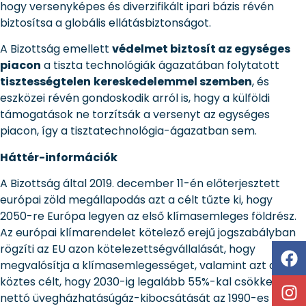
hogy versenyképes és diverzifikált ipari bázis révén
biztosítsa a globális ellátásbiztonságot.
A Bizottság emellett
védelmet biztosít az egységes
piacon
a tiszta technológiák ágazatában folytatott
tisztességtelen
kereskedelemmel szemben
, és
eszközei révén gondoskodik arról is, hogy a külföldi
támogatások ne torzítsák a versenyt az egységes
piacon, így a tisztatechnológia-ágazatban sem.
Háttér-információk
A Bizottság által 2019. december 11-én előterjesztett
európai zöld megállapodás azt a célt tűzte ki, hogy
2050-re Európa legyen az első klímasemleges földrész.
Az európai klímarendelet kötelező erejű jogszabályban
rögzíti az EU azon kötelezettségvállalását, hogy
megvalósítja a klímasemlegességet, valamint azt a
köztes célt, hogy 2030-ig legalább 55%-kal csökkenti a
nettó üvegházhatásúgáz-kibocsátását az 1990-es