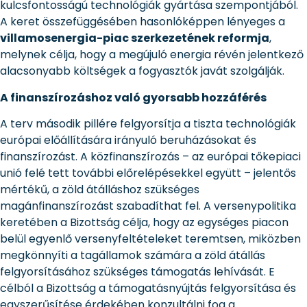
kulcsfontosságú technológiák gyártása szempontjából.
A keret összefüggésében hasonlóképpen lényeges a
villamosenergia-piac szerkezetének reformja
,
melynek célja, hogy a megújuló energia révén jelentkező
alacsonyabb költségek a fogyasztók javát szolgálják.
A finanszírozáshoz való gyorsabb hozzáférés
A terv második pillére felgyorsítja a tiszta technológiák
európai előállítására irányuló beruházásokat és
finanszírozást. A közfinanszírozás – az európai tőkepiaci
unió felé tett további előrelépésekkel együtt – jelentős
mértékű, a zöld átálláshoz szükséges
magánfinanszírozást szabadíthat fel. A versenypolitika
keretében a Bizottság célja, hogy az egységes piacon
belül egyenlő versenyfeltételeket teremtsen, miközben
megkönnyíti a tagállamok számára a zöld átállás
felgyorsításához szükséges támogatás lehívását. E
célból a Bizottság a támogatásnyújtás felgyorsítása és
egyszerűsítése érdekében konzultálni fog a