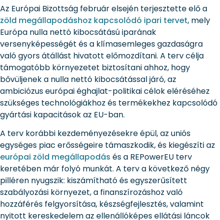
Az Európai Bizottság február elsején terjesztette elő a
zöld megállapodáshoz kapcsolódó ipari tervet
, mely
Európa nulla nettó kibocsátású iparának
versenyképességét és a klímasemleges gazdaságra
való gyors átállást hivatott előmozdítani. A terv célja
támogatóbb környezetet biztosítani ahhoz, hogy
bővüljenek a nulla nettó kibocsátással járó, az
ambiciózus európai éghajlat-politikai célok eléréséhez
szükséges technológiákhoz és termékekhez kapcsolódó
gyártási kapacitások az EU-ban.
A terv korábbi kezdeményezésekre épül, az uniós
egységes piac erősségeire támaszkodik, és kiegészíti az
európai zöld megállapodás
és a REPowerEU terv
keretében már folyó munkát. A terv a következő négy
pilléren nyugszik: kiszámítható és egyszerűsített
szabályozási környezet, a finanszírozáshoz való
hozzáférés felgyorsítása, készségfejlesztés, valamint
nyitott kereskedelem az ellenállóképes ellátási láncok