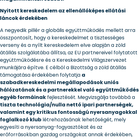
Nyitott kereskedelem az ellenállóképes ellátási
láncok érdekében
A negyedik pillér a globális együttműködés mellett arra
összpontosít, hogy a kereskedelmet a tisztességes
verseny és a nyílt kereskedelem elve alapján a zöld
átállás szolgálatába állítsa, az EU partnereivel folytatott
együttműködésre és a Kereskedelmi Világszervezet
munkájára építve. E célból a Bizottság a zöld átállás
támogatása érdekében folytatja
a
szabadkereskedelmi megállapodások uniós
hálózatának és a partnerekkel való együttműködés
egyéb formáinak
fejlesztését. Megvizsgálja továbbá a
tiszta technológia/nulla nettó ipari partnerségek,
valamint egy kritikus fontosságú nyersanyagokkal
foglalkozó klub
létrehozásának lehetőségét, mely
egyesíti a nyersanyag-fogyasztókat és az
erőforrásokban gazdag országokat annak érdekében,