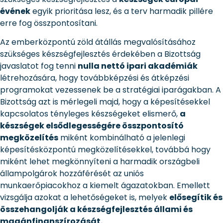
évének
egyik prioritása lesz, és a terv harmadik pillére
erre fog összpontosítani.
Az emberközpontú zöld átállás megvalósításához
szükséges készségfejlesztés érdekében a Bizottság
javaslatot fog tenni
nulla nettó ipari akadémiák
létrehozására, hogy továbbképzési és átképzési
programokat vezessenek be a stratégiai iparágakban. A
Bizottság azt is mérlegeli majd, hogy a képesítésekkel
kapcsolatos tényleges készségeket elismerő,
a
készségek elsődlegességére összpontosító
megközelítés
miként kombinálható a jelenlegi
képesítésközpontú megközelítésekkel, továbbá hogy
miként lehet megkönnyíteni a harmadik országbeli
állampolgárok hozzáférését az uniós
munkaerőpiacokhoz a kiemelt ágazatokban. Emellett
vizsgálja azokat a lehetőségeket is, melyek
elősegítik és
összehangolják a készségfejlesztés állami és
magánfinanszírozását.