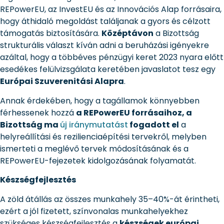
REPowerEU, az InvestEU és az Innovációs Alap forrásaira,
hogy áthidaló megoldást találjanak a gyors és célzott
támogatás biztosítására.
Középtávon
a Bizottság
strukturális választ kíván adni a beruházási igényekre
azáltal, hogy a többéves pénzügyi keret 2023 nyara előtt
esedékes felülvizsgálata keretében javaslatot tesz egy
Európai Szuverenitási Alapra
.
Annak érdekében, hogy a tagállamok könnyebben
férhessenek hozzá
a REPowerEU forrásaihoz, a
Bizottság ma
új iránymutatást
fogadott el
a
helyreállítási és rezilienciaépítési tervekről, melyben
ismerteti a meglévő tervek módosításának és a
REPowerEU-fejezetek kidolgozásának folyamatát.
Készségfejlesztés
A zöld átállás az összes munkahely 35–40%-át érintheti,
ezért a jól fizetett, színvonalas munkahelyekhez
szükséges készségfejlesztés a
készségek európai