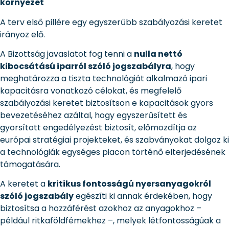
környezet
A terv első pillére egy egyszerűbb szabályozási keretet
irányoz elő.
A Bizottság javaslatot fog tenni a
nulla nettó
kibocsátású iparról szóló jogszabályra
, hogy
meghatározza a tiszta technológiát alkalmazó ipari
kapacitásra vonatkozó célokat, és megfelelő
szabályozási keretet biztosítson e kapacitások gyors
bevezetéséhez azáltal, hogy egyszerűsített és
gyorsított engedélyezést biztosít, előmozdítja az
európai stratégiai projekteket, és szabványokat dolgoz ki
a technológiák egységes piacon történő elterjedésének
támogatására.
A keretet a
kritikus fontosságú nyersanyagokról
szóló jogszabály
egészíti ki annak érdekében, hogy
biztosítsa a hozzáférést azokhoz az anyagokhoz –
például ritkaföldfémekhez –, melyek létfontosságúak a