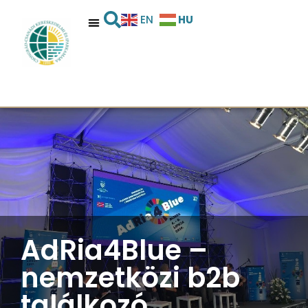
HU
EN
AdRia4Blue –
nemzetközi b2b
találkozó