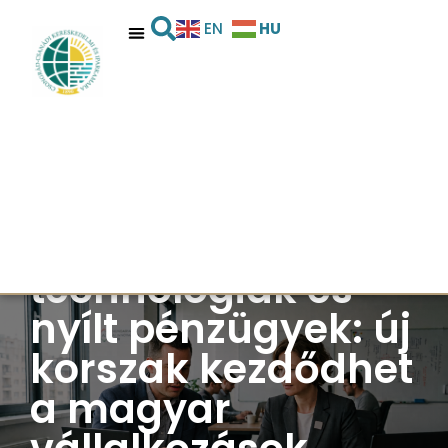
HU
EN
AI-gigagyárak, új
technológiák és
nyílt pénzügyek: új
korszak kezdődhet
a magyar