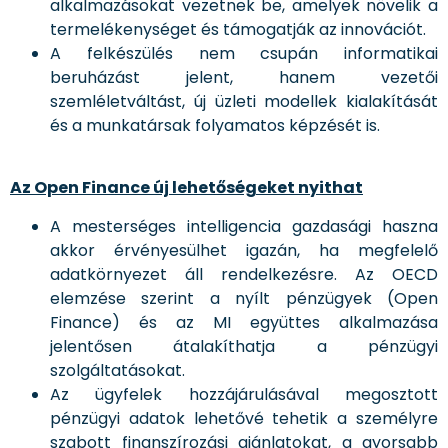
alkalmazásokat vezetnek be, amelyek növelik a
termelékenységet és támogatják az innovációt.
A felkészülés nem csupán informatikai
beruházást jelent, hanem vezetői
szemléletváltást, új üzleti modellek kialakítását
és a munkatársak folyamatos képzését is.
Az Open Finance új lehetőségeket nyithat
A mesterséges intelligencia gazdasági haszna
akkor érvényesülhet igazán, ha megfelelő
adatkörnyezet áll rendelkezésre. Az OECD
elemzése szerint a nyílt pénzügyek (Open
Finance) és az MI együttes alkalmazása
jelentősen átalakíthatja a pénzügyi
szolgáltatásokat.
Az ügyfelek hozzájárulásával megosztott
pénzügyi adatok lehetővé tehetik a személyre
szabott finanszírozási ajánlatokat, a gyorsabb