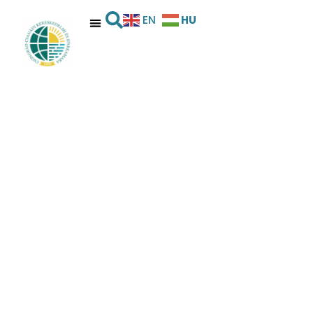
HU
EN