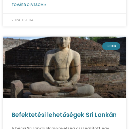
TOVÁBB OLVASOM »
2024-09-04
CSKIK
Befektetési lehetőségek Sri Lankán
A bécsi Sri Lankai Nagykövetség összeállított egy