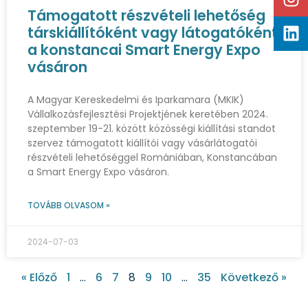
Támogatott részvételi lehetőség
társkiállítóként vagy látogatóként
a konstancai Smart Energy Expo
vásáron
A Magyar Kereskedelmi és Iparkamara (MKIK)
Vállalkozásfejlesztési Projektjének keretében 2024.
szeptember 19-21. között közösségi kiállítási standot
szervez támogatott kiállítói vagy vásárlátogatói
részvételi lehetőséggel Romániában, Konstancában
a Smart Energy Expo vásáron.
TOVÁBB OLVASOM »
2024-07-03
« Előző
1
…
6
7
8
9
10
…
35
Következő »