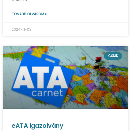
TOVÁBB OLVASOM »
2024-11-08
CSKIK
eATA igazolvány