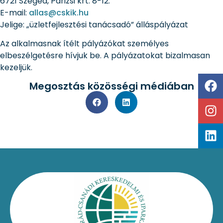
6721 Szeged, Párizsi krt. 8-12.
E-mail:
allas@cskik.hu
Jelige: „üzletfejlesztési tanácsadó” álláspályázat
Az alkalmasnak ítélt pályázókat személyes
elbeszélgetésre hívjuk be. A pályázatokat bizalmasan
kezeljük.
Megosztás közösségi médiában