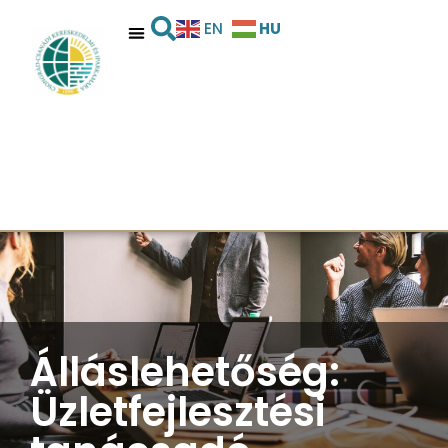
HU
EN
Álláslehetőség:
Üzletfejlesztési