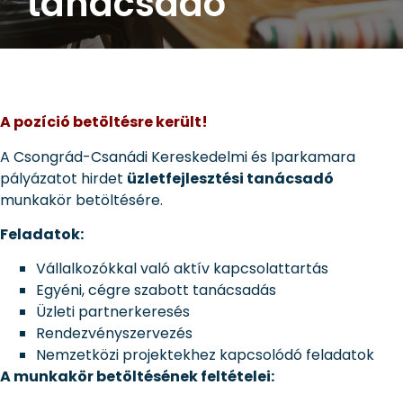
tanácsadó
A pozíció betöltésre került!
A Csongrád-Csanádi Kereskedelmi és Iparkamara
pályázatot hirdet
üzletfejlesztési tanácsadó
munkakör betöltésére.
Feladatok:
Vállalkozókkal való aktív kapcsolattartás
Egyéni, cégre szabott tanácsadás
Üzleti partnerkeresés
Rendezvényszervezés
Nemzetközi projektekhez kapcsolódó feladatok
A munkakör betöltésének feltételei: