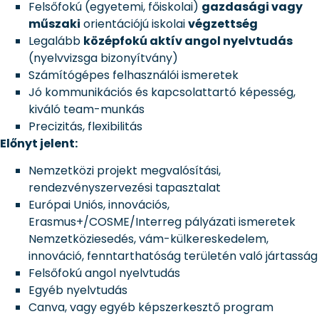
Felsőfokú (egyetemi, főiskolai)
gazdasági vagy
műszaki
orientációjú iskolai
végzettség
Legalább
középfokú aktív angol nyelvtudás
(nyelvvizsga bizonyítvány)
Számítógépes felhasználói ismeretek
Jó kommunikációs és kapcsolattartó képesség,
kiváló team-munkás
Precizitás, flexibilitás
Előnyt jelent:
Nemzetközi projekt megvalósítási,
rendezvényszervezési tapasztalat
Európai Uniós, innovációs,
Erasmus+/COSME/Interreg pályázati ismeretek
Nemzetköziesedés, vám-külkereskedelem,
innováció, fenntarthatóság területén való jártasság
Felsőfokú angol nyelvtudás
Egyéb nyelvtudás
Canva, vagy egyéb képszerkesztő program