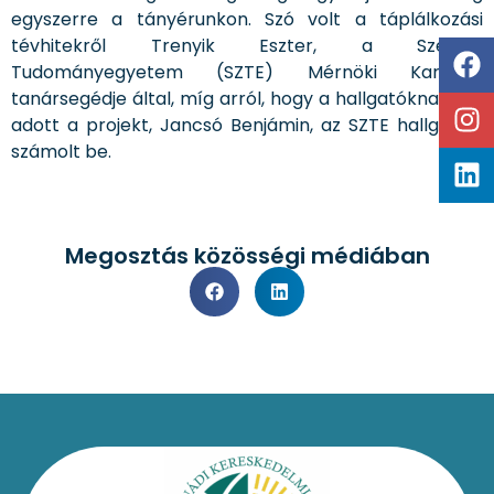
egyszerre a tányérunkon. Szó volt a táplálkozási
tévhitekről Trenyik Eszter, a Szegedi
Tudományegyetem (SZTE) Mérnöki Karának
tanársegédje által, míg arról, hogy a hallgatóknak mit
adott a projekt, Jancsó Benjámin, az SZTE hallgatója
számolt be.
Megosztás közösségi médiában