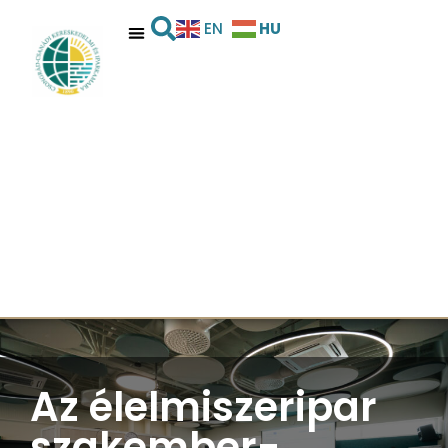
HU
EN
Az élelmiszeripar
szakember-