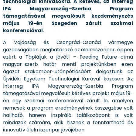
technológiai kihívásokra. A kétéves, az Interreg
IPA Magyarország–Szerbia Program
támogatásával megvalósult kezdeményezés
május 19-én Szegeden zárult szakmai
konferenciával.
A Vajdaság és Csongrád-Csanád vármegye
gazdaságában meghatározó az élelmiszeripar, éppen
ezért a Tápláljuk a jövőt! – Feeding Future című
magyar-szerb határ menti projektünkben ezen
ágazat szakember-utánpótlásáért dolgoztunk az
Újvidéki Egyetem Technológiai Karával közösen. Az
Interreg IPA Magyarország–Szerbia Program
támogatásával megvalósult kétéves projekt május 19-
én egy szakmai konferenciával zárult le, amelyen
nemcsak a program eredményeinek összegzése volt
hallható, hanem inspiráló találkozópont is volt
mindazok számára, akik hisznek a fenntartható és
innovatív élelmiszeripar jövőjében.