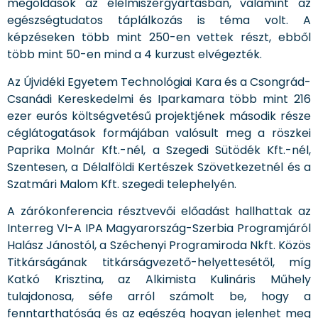
megoldások az élelmiszergyártásban, valamint az
egészségtudatos táplálkozás is téma volt. A
képzéseken több mint 250-en vettek részt, ebből
több mint 50-en mind a 4 kurzust elvégezték.
Az Újvidéki Egyetem Technológiai Kara és a Csongrád-
Csanádi Kereskedelmi és Iparkamara több mint 216
ezer eurós költségvetésű projektjének második része
céglátogatások formájában valósult meg a röszkei
Paprika Molnár Kft.-nél, a Szegedi Sütödék Kft.-nél,
Szentesen, a Délalföldi Kertészek Szövetkezetnél és a
Szatmári Malom Kft. szegedi telephelyén.
A zárókonferencia résztvevői előadást hallhattak az
Interreg VI-A IPA Magyarország-Szerbia Programjáról
Halász Jánostól, a Széchenyi Programiroda Nkft. Közös
Titkárságának titkárságvezető-helyettesétől, míg
Katkó Krisztina, az Alkimista Kulináris Műhely
tulajdonosa, séfe arról számolt be, hogy a
fenntarthatóság és az egészég hogyan jelenhet meg