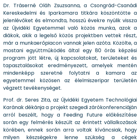
Dr. Tráserné Oláh Zsuzsanna, a Csongrád-Csanádi
Kereskedelmi és Iparkamara titkára köszöntötte a
jelenlévőket és elmondta, hosszú évekre nyúlik vissza
az Újvidéki Egyetemmel való közös munka, azok a
diákok, akik a legelső közös projektben vettek részt,
már a munkaerőpiacon vannak jelen azóta. Közölte, a
mostani együttműködés által egy 80 órás képzési
program jött létre, új kapcsolatokat, területeket és
tapasztalásokat eredményezett, amelyek mentén
mindenképp szeretné folytatni a kamara az
egyetemmel közösen az élelmiszeripar területén
végzett tevékenységet.
Prof. dr. Seres Zita, az Újvidéki Egyetem Technológiai
Karának dékánja a projekt szegedi zárókonferenciáján
arról beszélt, hogy a Feeding Future előkészítése
során egy felmérés készült az érintett vállalkozások
körében, ennek során arra voltak kíváncsiak, hogy
milyen készségekre lenne szükség a cégek