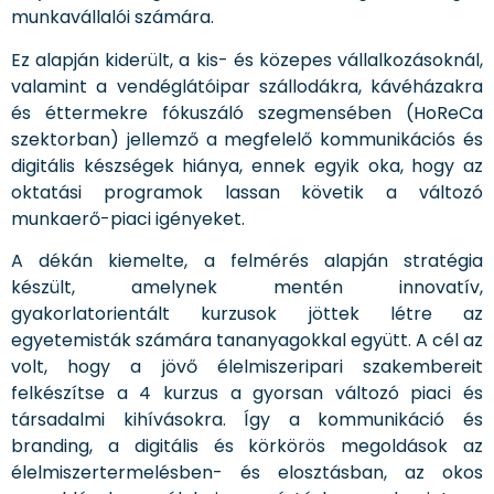
munkavállalói számára.
Ez alapján kiderült, a kis- és közepes vállalkozásoknál,
valamint a vendéglátóipar szállodákra, kávéházakra
és éttermekre fókuszáló szegmensében (HoReCa
szektorban) jellemző a megfelelő kommunikációs és
digitális készségek hiánya, ennek egyik oka, hogy az
oktatási programok lassan követik a változó
munkaerő-piaci igényeket.
A dékán kiemelte, a felmérés alapján stratégia
készült, amelynek mentén innovatív,
gyakorlatorientált kurzusok jöttek létre az
egyetemisták számára tananyagokkal együtt. A cél az
volt, hogy a jövő élelmiszeripari szakembereit
felkészítse a 4 kurzus a gyorsan változó piaci és
társadalmi kihívásokra. Így a kommunikáció és
branding, a digitális és körkörös megoldások az
élelmiszertermelésben- és elosztásban, az okos