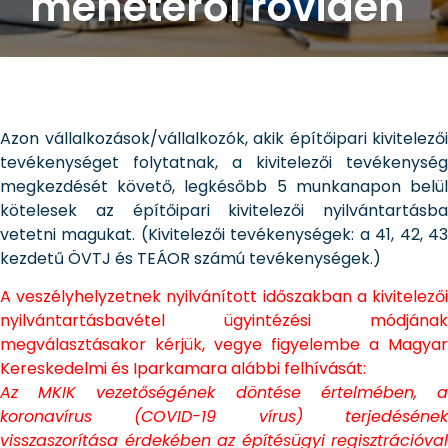
menetéről röviden
Azon vállalkozások/vállalkozók, akik építőipari kivitelezői
tevékenységet folytatnak, a kivitelezői tevékenység
megkezdését követő, legkésőbb 5 munkanapon belül
kötelesek az építőipari kivitelezői nyilvántartásba
vetetni magukat. (Kivitelezői tevékenységek: a 41, 42, 43
kezdetű ÖVTJ és TEÁOR számú tevékenységek.)
A veszélyhelyzetnek nyilvánított időszakban a kivitelezői
nyilvántartásbavétel ügyintézési módjának
megválasztásakor kérjük, vegye figyelembe a Magyar
Kereskedelmi és Iparkamara alábbi felhívását:
Az MKIK vezetőségének döntése értelmében, a
koronavírus (COVID-19 vírus) terjedésének
visszaszorítása érdekében az építésügyi regisztrációval