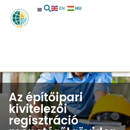
HU
EN
Az építőipari
kivitelezői
regisztráció