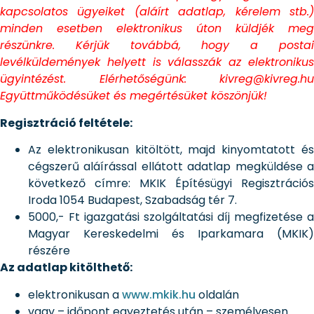
kapcsolatos ügyeiket (aláírt adatlap, kérelem stb.)
minden esetben elektronikus úton küldjék meg
részünkre. Kérjük továbbá, hogy a postai
levélküldemények helyett is válasszák az elektronikus
ügyintézést. Elérhetőségünk: kivreg@kivreg.hu
Együttműködésüket és megértésüket köszönjük!
Regisztráció feltétele:
Az elektronikusan kitöltött, majd kinyomtatott és
cégszerű aláírással ellátott adatlap megküldése a
következő címre: MKIK Építésügyi Regisztrációs
Iroda 1054 Budapest, Szabadság tér 7.
5000,- Ft igazgatási szolgáltatási díj megfizetése a
Magyar Kereskedelmi és Iparkamara (MKIK)
részére
Az adatlap kitölthető:
elektronikusan a
www.mkik.hu
oldalán
vagy – időpont egyeztetés után – személyesen