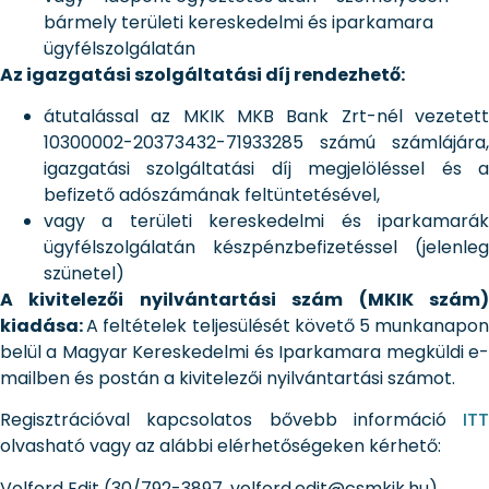
bármely területi kereskedelmi és iparkamara
ügyfélszolgálatán
Az igazgatási szolgáltatási díj rendezhető:
átutalással az MKIK MKB Bank Zrt-nél vezetett
10300002-20373432-71933285 számú számlájára,
igazgatási szolgáltatási díj megjelöléssel és a
befizető adószámának feltüntetésével,
vagy a területi kereskedelmi és iparkamarák
ügyfélszolgálatán készpénzbefizetéssel (jelenleg
szünetel)
A kivitelezői nyilvántartási szám (MKIK szám)
kiadása:
A feltételek teljesülését követő 5 munkanapo
belül a Magyar Kereskedelmi és Iparkamara megküldi e-
mailben és postán a kivitelezői nyilvántartási számot.
Regisztrációval kapcsolatos bővebb információ
ITT
olvasható vagy az alábbi elérhetőségeken kérhető:
Volford Edit (30/792-3897, volford.edit@csmkik.hu)