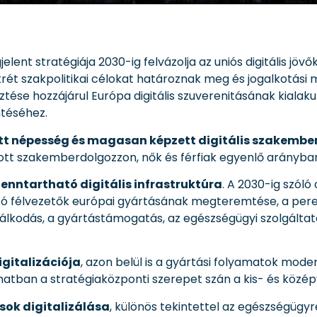
lent stratégiája 2030-ig felvázolja az uniós digitális jövő
t szakpolitikai célokat határoznak meg és jogalkotási m
esztése hozzájárul Európa digitális szuverenitásának kialakul
téséhez.
ett népesség és magasan képzett digitális szakembe
zott szakemberdolgozzon, nők és férfiak egyenlő arányba
fenntartható digitális infrastruktúra
. A 2030-ig szóló
tható félvezetők európai gyártásának megteremtése, a pe
dálkodás, a gyártástámogatás, az egészségügyi szolgáltat
digitalizációja
, azon belül is a gyártási folyamatok mode
matban a stratégiaközponti szerepet szán a kis- és közép
sok digitalizálása
, különös tekintettel az egészségügyre