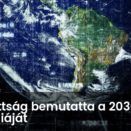
ttság bemutatta a 203
giáját