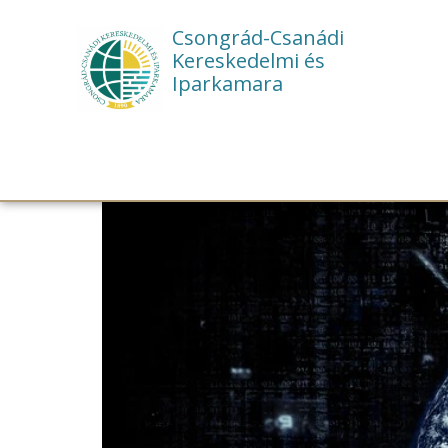
Csongrád-Csanádi
Kereskedelmi és
Iparkamara