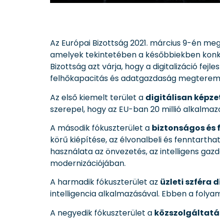
Az Európai Bizottság 2021. március 9-én megje
amelyek tekintetében a későbbiekben konkré
Bizottság azt várja, hogy a digitalizáció fejl
felhőkapacitás és adatgazdaság megterem
Az első kiemelt terület a
digitálisan képz
szerepel, hogy az EU-ban 20 millió alkalma
A második fókuszterület a
biztonságos és 
körű kiépítése, az élvonalbeli és fenntar
használata az önvezetés, az intelligens gaz
modernizációjában.
A harmadik fókuszterület az
üzleti szféra 
intelligencia alkalmazásával. Ebben a folya
A negyedik fókuszterület a
közszolgáltatá