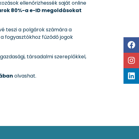
ozások ellenőrizhessék saját online
árok 80%-a e-ID megoldásokat
vé teszi a polgárok számára a
a fogyasztókhoz fűződő jogok
 gazdasági, társadalmi szereplőkkel,
jában
olvashat.