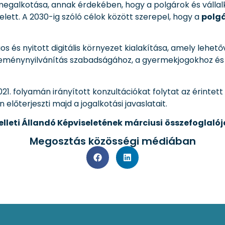
megalkotása, annak érdekében, hogy a polgárok és vállalk
lett. A 2030-ig szóló célok között szerepel, hogy a
polg
és nyitott digitális környezet kialakítása, amely lehető
eménynyilvánítás szabadságához, a gyermekjogokhoz és 
1. folyamán irányított konzultációkat folytat az érintett
lőterjeszti majd a jogalkotási javaslatait.
leti Állandó Képviseletének
márciusi
összefoglaló
Megosztás közösségi médiában