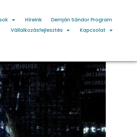
sok
Híreink
Demján Sándor Program
Vállalkozásfejlesztés
Kapcsolat