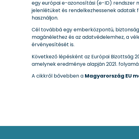
egy európai e-azonosítási (e-ID) rendszer 
jelenlétüket és rendelkezhessenek adataik fe
használjon.
Cél továbbá egy emberközpontú, biztonságos 
magánélethez és az adatvédelemhez, a vél
érvényesítését is.
Következő lépésként az Európai Bizottság 202
amelynek eredménye alapján 2021. folyamán e
A cikkről bővebben a
Magyarország EU mel