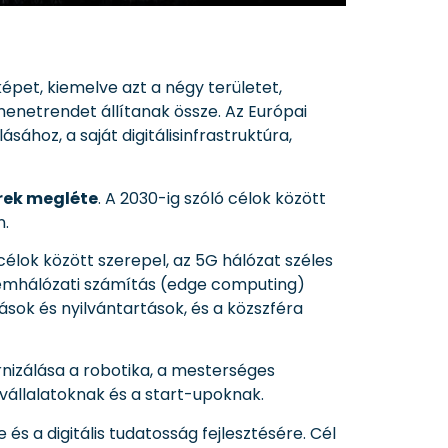
képet, kiemelve azt a négy területet,
enetrendet állítanak össze. Az Európai
ásához, a saját digitálisinfrastruktúra,
rek megléte
. A 2030-ig szóló célok között
n.
 célok között szerepel, az 5G hálózat széles
remhálózati számítás (edge computing)
ások és nyilvántartások, és a közszféra
rnizálása a robotika, a mesterséges
vállalatoknak és a start-upoknak.
 és a digitális tudatosság fejlesztésére. Cél