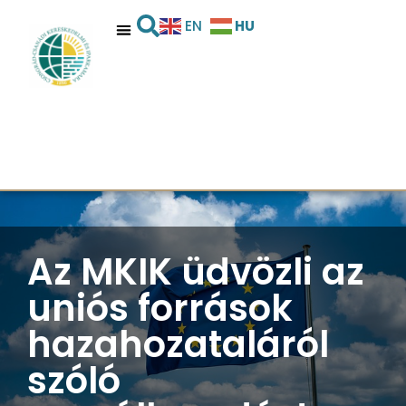
HU
EN
Az MKIK üdvözli az
uniós források
hazahozataláról
szóló