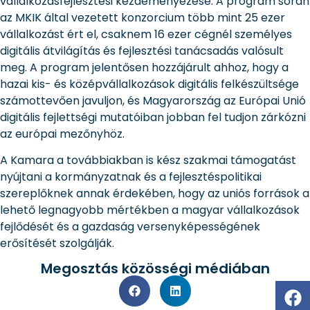
vállalkozásfejlesztési kezdeményezése. A program során
az MKIK által vezetett konzorcium több mint 25 ezer
vállalkozást ért el, csaknem 16 ezer cégnél személyes
digitális átvilágítás és fejlesztési tanácsadás valósult
meg. A program jelentősen hozzájárult ahhoz, hogy a
hazai kis- és középvállalkozások digitális felkészültsége
számottevően javuljon, és Magyarország az Európai Unió
digitális fejlettségi mutatóiban jobban fel tudjon zárkózni
az európai mezőnyhöz.
A Kamara a továbbiakban is kész szakmai támogatást
nyújtani a kormányzatnak és a fejlesztéspolitikai
szereplőknek annak érdekében, hogy az uniós források a
lehető legnagyobb mértékben a magyar vállalkozások
fejlődését és a gazdaság versenyképességének
erősítését szolgálják.
Megosztás közösségi médiában