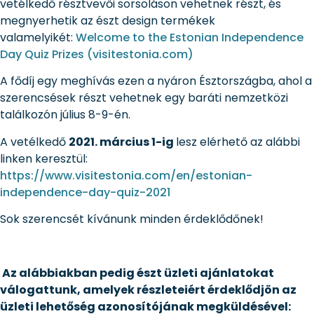
vetélkedő résztvevői sorsoláson vehetnek részt, és
megnyerhetik az észt design termékek
valamelyikét:
Welcome to the Estonian Independence
Day Quiz Prizes (visitestonia.com)
A fődíj egy meghívás ezen a nyáron Észtországba, ahol a
szerencsések részt vehetnek egy baráti nemzetközi
találkozón július 8-9-én.
A vetélkedő
2021. március 1-ig
lesz elérhető az alábbi
linken keresztül:
https://www.visitestonia.com/en/estonian-
independence-day-quiz-2021
Sok szerencsét kívánunk minden érdeklődőnek!
Az alábbiakban pedig észt üzleti ajánlatokat
válogattunk, amelyek részleteiért érdeklődjön az
üzleti lehetőség azonosítójának megküldésével: