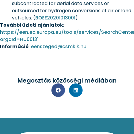
subcontracted for aerial data services or
outsourced for hydrogen conversions of air or land
vehicles. (
BOEE20201013001
)
További üzleti ajánlatok
:
https://een.ec.europa.eu/tools/services/SearchCente
orgaId=HU00131
Információ
:
eenszeged@csmkik.hu
Megosztás közösségi médiában