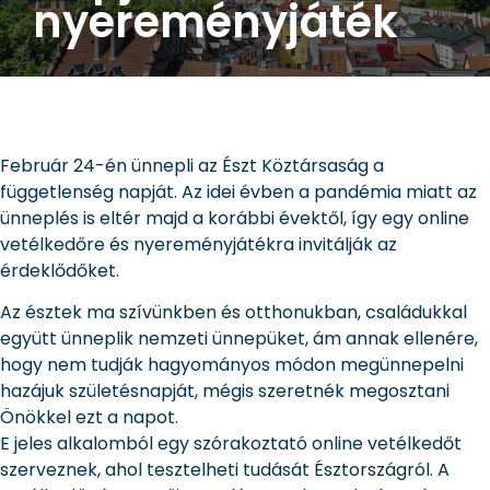
nyereményjáték
Február 24-én ünnepli az Észt Köztársaság a
függetlenség napját. Az idei évben a pandémia miatt az
ünneplés is eltér majd a korábbi évektől, így egy online
vetélkedőre és nyereményjátékra invitálják az
érdeklődőket.
Az észtek ma szívünkben és otthonukban, családukkal
együtt ünneplik nemzeti ünnepüket, ám annak ellenére,
hogy nem tudják hagyományos módon megünnepelni
hazájuk születésnapját, mégis szeretnék megosztani
Önökkel ezt a napot.
E jeles alkalomból egy szórakoztató online vetélkedőt
szerveznek, ahol tesztelheti tudását Észtországról. A