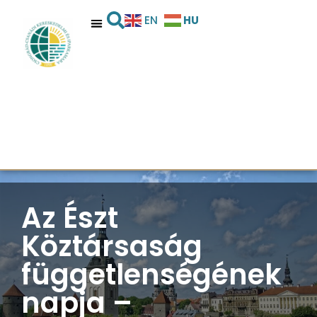
HU
EN
Az Észt
Köztársaság
függetlenségének
napja –