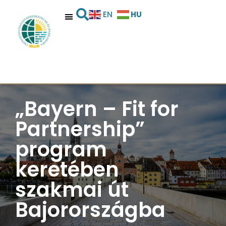
HU
EN
„Bayern – Fit for
Partnership”
program
keretében
szakmai út
Bajorországba