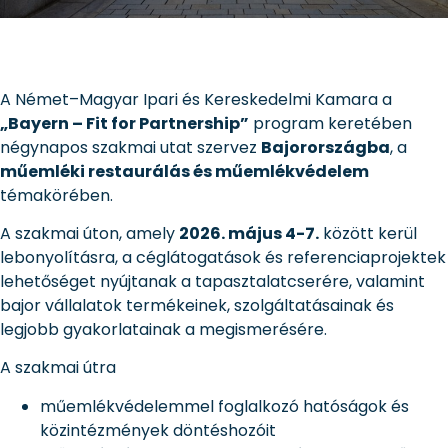
A Német–Magyar Ipari és Kereskedelmi Kamara a
„Bayern – Fit for Partnership”
program keretében
négynapos szakmai utat szervez
Bajorországba
, a
műemléki restaurálás és műemlékvédelem
témakörében.
A szakmai úton, amely
2026. május 4-7.
között kerül
lebonyolításra, a céglátogatások és referenciaprojektek
lehetőséget nyújtanak a tapasztalatcserére, valamint
bajor vállalatok termékeinek, szolgáltatásainak és
legjobb gyakorlatainak a megismerésére.
A szakmai útra
műemlékvédelemmel foglalkozó hatóságok és
közintézmények döntéshozóit