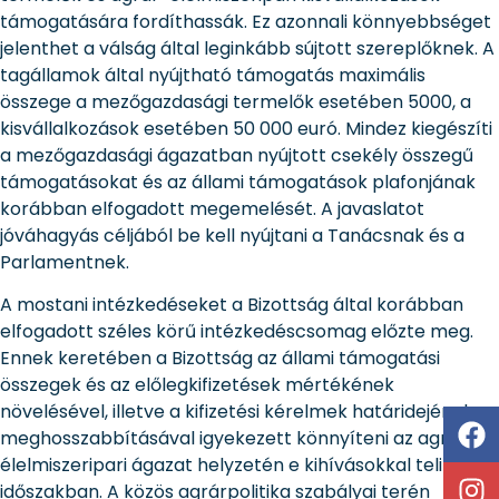
támogatására fordíthassák. Ez azonnali könnyebbséget
jelenthet a válság által leginkább sújtott szereplőknek. A
tagállamok által nyújtható támogatás maximális
összege a mezőgazdasági termelők esetében 5000, a
kisvállalkozások esetében 50 000 euró. Mindez kiegészíti
a mezőgazdasági ágazatban nyújtott csekély összegű
támogatásokat és az állami támogatások plafonjának
korábban elfogadott megemelését. A javaslatot
jóváhagyás céljából be kell nyújtani a Tanácsnak és a
Parlamentnek.
A mostani intézkedéseket a Bizottság által korábban
elfogadott széles körű intézkedéscsomag előzte meg.
Ennek keretében a Bizottság az állami támogatási
összegek és az előlegkifizetések mértékének
növelésével, illetve a kifizetési kérelmek határidejének
meghosszabbításával igyekezett könnyíteni az agrár-
élelmiszeripari ágazat helyzetén e kihívásokkal teli
időszakban. A közös agrárpolitika szabályai terén