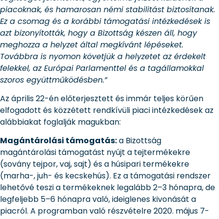
piacoknak, és hamarosan némi stabilitást biztosítanak.
Ez a csomag és a korábbi támogatási intézkedések is
azt bizonyították, hogy a Bizottság készen áll, hogy
meghozza a helyzet által megkívánt lépéseket.
Továbbra is nyomon követjük a helyzetet az érdekelt
felekkel, az Európai Parlamenttel és a tagállamokkal
szoros együttműködésben.”
Az április 22-én előterjesztett és immár teljes körűen
elfogadott és közzétett rendkívüli piaci intézkedések az
alábbiakat foglalják magukban:
Magántárolási támogatás:
a Bizottság
magántárolási támogatást nyújt a tejtermékekre
(sovány tejpor, vaj, sajt) és a húsipari termékekre
(marha-, juh- és kecskehús). Ez a támogatási rendszer
lehetővé teszi a termékeknek legalább 2–3 hónapra, de
legfeljebb 5–6 hónapra való, ideiglenes kivonását a
piacról. A programban való részvételre 2020. május 7-