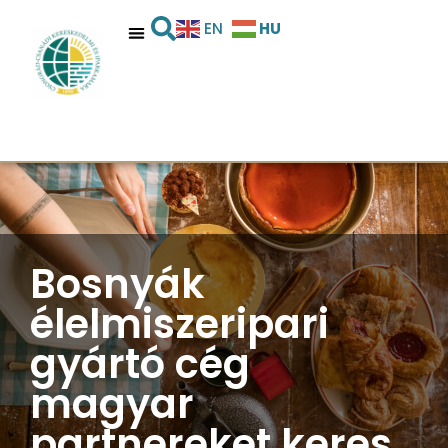
HU
EN
Bosnyák
élelmiszeripari
gyártó cég
magyar
partnereket keres