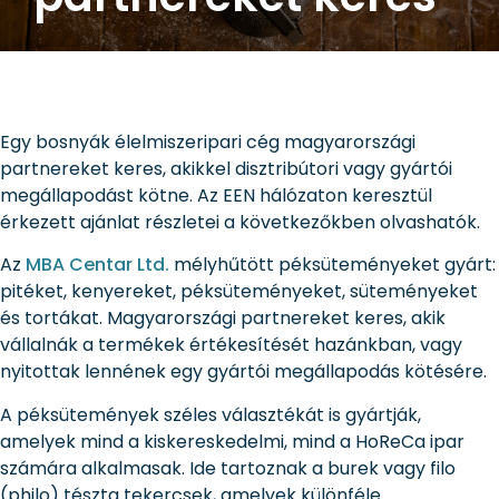
Egy bosnyák élelmiszeripari cég magyarországi
partnereket keres, akikkel disztribútori vagy gyártói
megállapodást kötne. Az EEN hálózaton keresztül
érkezett ajánlat részletei a következőkben olvashatók.
Az
MBA Centar Ltd.
mélyhűtött péksüteményeket gyárt:
pitéket, kenyereket, péksüteményeket, süteményeket
és tortákat. Magyarországi partnereket keres, akik
vállalnák a termékek értékesítését hazánkban, vagy
nyitottak lennének egy gyártói megállapodás kötésére.
A péksütemények széles választékát is gyártják,
amelyek mind a kiskereskedelmi, mind a HoReCa ipar
számára alkalmasak. Ide tartoznak a burek vagy filo
(philo) tészta tekercsek, amelyek különféle