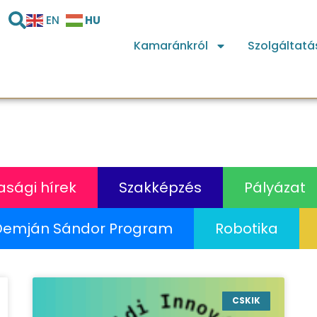
HU
EN
Kamaránkról
Szolgáltatá
sági hírek
Szakképzés
Pályázat
Demján Sándor Program
Robotika
CSKIK