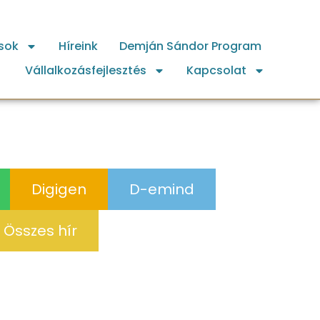
sok
Híreink
Demján Sándor Program
Vállalkozásfejlesztés
Kapcsolat
Digigen
D-emind
Összes hír