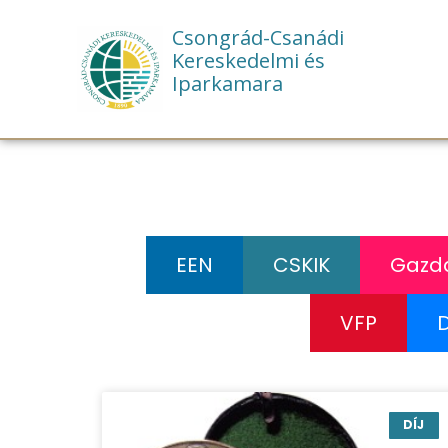
Csongrád-Csanádi
Kereskedelmi és
Iparkamara
EEN
CSKIK
Gazda
VFP
DÍJ