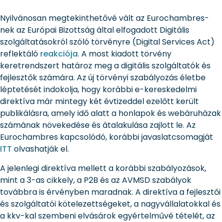
Nyilvánosan megtekinthetővé vált az Eurochambres-
nek az Európai Bizottság által elfogadott Digitális
szolgáltatásokról szóló törvényre (Digital Services Act)
reflektáló
reakciója
. A most kiadott törvény
keretrendszert határoz meg a digitális szolgáltatók és
fejlesztők számára. Az új törvényi szabályozás életbe
léptetését indokolja, hogy korábbi e-kereskedelmi
direktíva már mintegy két évtizeddel ezelőtt került
publikálásra, amely idő alatt a honlapok és webáruházak
számának növekedése és átalakulása zajlott le. Az
Eurochambres kapcsolódó, korábbi javaslatcsomagját
ITT
olvashatják el.
A jelenlegi direktíva mellett a korábbi szabályozások,
mint a 3-as cikkely, a P2B és az AVMSD szabályok
továbbra is érvényben maradnak. A direktíva a fejlesztői
és szolgáltatói kötelezettségeket, a nagyvállalatokkal és
a kkv-kal szembeni elvásárok egyértelművé tételét, az