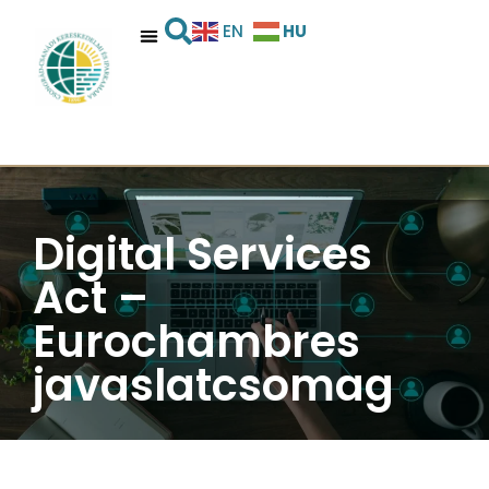
HU
EN
Digital Services
Act –
Eurochambres
javaslatcsomag