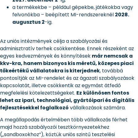
a termékekbe – például gépekbe, játékokba vagy
felvonókba – beépített MI-rendszereknél
2028.
augusztus 2
-ig.
Az uniós intézmények célja a szabályozási és
adminisztratív terhek csökkentése. Ennek részeként az
egyes kedvezmények és könnyítések
már nemcsak a
kkv-kra, hanem bizonyos kis méretű, közepes piaci
tőkeértékű vállalatokra is kiterjednek
, továbbá
pontosítják az MI-rendelet és az ágazati szabályozások
kapcsolatát, illetve csökkentik az egymást átfedő
megfelelési kötelezettségeket.
Ez
különösen fontos
lehet az ipari, technológiai, gyártóipari és digitális
fejlesztésekkel foglalkozó
vállalkozások számára.
A megállapodás értelmében több vállalkozás férhet
majd hozzá szabályozói tesztkörnyezetekhez
(„sandboxokhoz”), köztük uniós szintű tesztelési