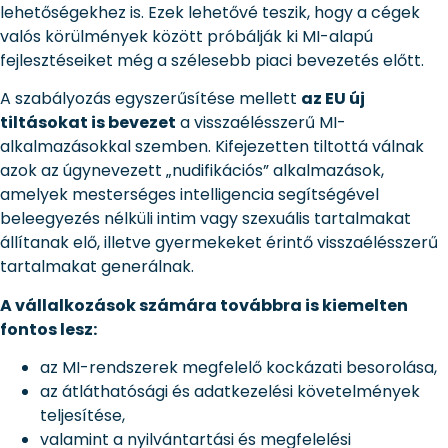
lehetőségekhez is. Ezek lehetővé teszik, hogy a cégek
valós körülmények között próbálják ki MI-alapú
fejlesztéseiket még a szélesebb piaci bevezetés előtt.
A szabályozás egyszerűsítése mellett
az EU új
tiltásokat is bevezet
a visszaélésszerű MI-
alkalmazásokkal szemben. Kifejezetten tiltottá válnak
azok az úgynevezett „nudifikációs” alkalmazások,
amelyek mesterséges intelligencia segítségével
beleegyezés nélküli intim vagy szexuális tartalmakat
állítanak elő, illetve gyermekeket érintő visszaélésszerű
tartalmakat generálnak.
A vállalkozások számára továbbra is kiemelten
fontos lesz:
az MI-rendszerek megfelelő kockázati besorolása,
az átláthatósági és adatkezelési követelmények
teljesítése,
valamint a nyilvántartási és megfelelési