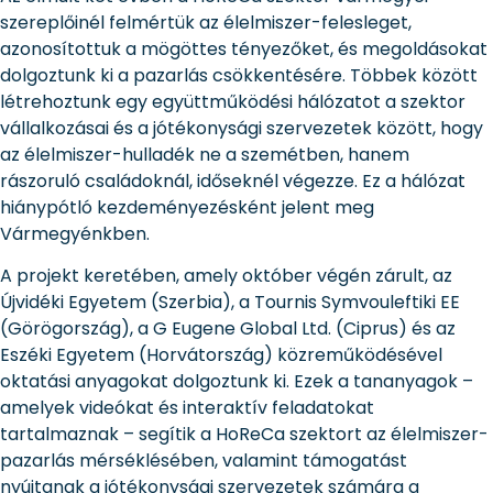
szereplőinél felmértük az élelmiszer-felesleget,
azonosítottuk a mögöttes tényezőket, és megoldásokat
dolgoztunk ki a pazarlás csökkentésére. Többek között
létrehoztunk egy együttműködési hálózatot a szektor
vállalkozásai és a jótékonysági szervezetek között, hogy
az élelmiszer-hulladék ne a szemétben, hanem
rászoruló családoknál, időseknél végezze. Ez a hálózat
hiánypótló kezdeményezésként jelent meg
Vármegyénkben.
A projekt keretében, amely október végén zárult, az
Újvidéki Egyetem (Szerbia), a Tournis Symvouleftiki EE
(Görögország), a G Eugene Global Ltd. (Ciprus) és az
Eszéki Egyetem (Horvátország) közreműködésével
oktatási anyagokat dolgoztunk ki. Ezek a tananyagok –
amelyek videókat és interaktív feladatokat
tartalmaznak – segítik a HoReCa szektort az élelmiszer-
pazarlás mérséklésében, valamint támogatást
nyújtanak a jótékonysági szervezetek számára a