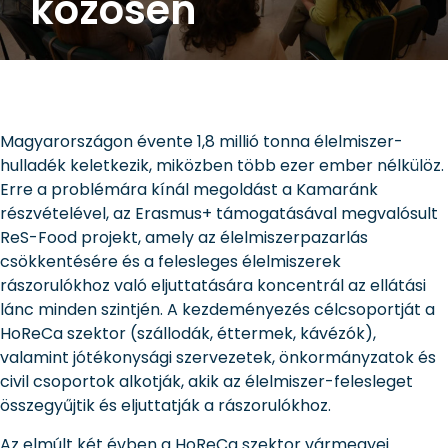
közösen
Magyarországon évente 1,8 millió tonna élelmiszer-
hulladék keletkezik, miközben több ezer ember nélkülöz.
Erre a problémára kínál megoldást a Kamaránk
részvételével, az Erasmus+ támogatásával megvalósult
ReS-Food projekt, amely az élelmiszerpazarlás
csökkentésére és a felesleges élelmiszerek
rászorulókhoz való eljuttatására koncentrál az ellátási
lánc minden szintjén. A kezdeményezés célcsoportját a
HoReCa szektor (szállodák, éttermek, kávézók),
valamint jótékonysági szervezetek, önkormányzatok és
civil csoportok alkotják, akik az élelmiszer-felesleget
összegyűjtik és eljuttatják a rászorulókhoz.
Az elmúlt két évben a HoReCa szektor vármegyei