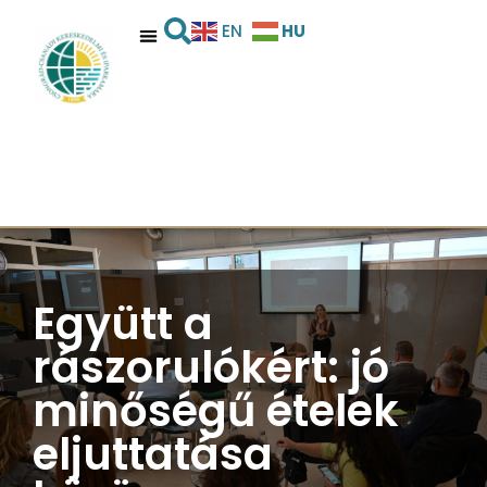
HU
EN
Együtt a
rászorulókért: jó
minőségű ételek
eljuttatása