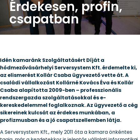
Érdekesen, profin,
csapatban
Idén kamaránk Szolgáltatásért Díját a
hódmezővásárhelyi Serversystem Kft. érdemelte ki,
az elismerést Kollár Csaba ügyvezető vette át. A
családi vállalkozást Kollárné Kovács Éva és Kollár
Csaba alapította 2009-ben – professzionális
rendszergazda szolgáltatásokkal és e-
kereskedelemmel foglalkoznak. Az ügyvezető a cég
sikereinek kulcsát az érdekes munkában, a
profizmusban és a jó csapatszellemben látja.
A Serversystem Kft., mely 2011 óta a kamara önkéntes
tagja, már a kezdetekkor is jelentős vállalati informatikai