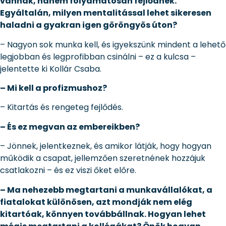
vannak, hanem folyamatosan fejlődnek.
Egyáltalán, milyen mentalitással lehet sikeresen
haladni a gyakran igen göröngyös úton?
– Nagyon sok munka kell, és igyekszünk mindent a lehető
legjobban és legprofibban csinálni – ez a kulcsa –
jelentette ki Kollár Csaba.
– Mi kell a profizmushoz?
– Kitartás és rengeteg fejlődés.
– És ez megvan az embereikben?
– Jönnek, jelentkeznek, és amikor látják, hogy hogyan
működik a csapat, jellemzően szeretnének hozzájuk
csatlakozni – és ez viszi őket előre.
– Ma nehezebb megtartani a munkavállalókat, a
fiatalokat különösen, azt mondják nem elég
kitartóak, könnyen továbbállnak. Hogyan lehet