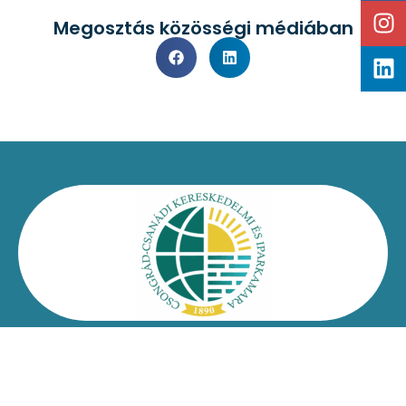
Megosztás közösségi médiában
Kapcsolat
Impresszum
Jogi nyilatkozat
Adatvédelmi nyilatkozat
Facebook
Oldaltérkép
Csongrád-Csanádi Kereskedelmi és Iparkamara – @2026
Minden jog fenntartva!