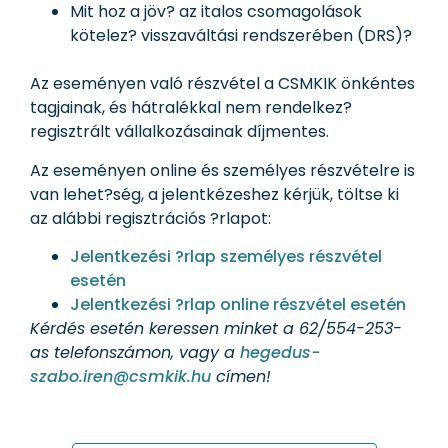
Mit hoz a jöv? az italos csomagolások
kötelez? visszaváltási rendszerében (DRS)?
Az eseményen való részvétel a CSMKIK önkéntes
tagjainak, és hátralékkal nem rendelkez?
regisztrált vállalkozásainak díjmentes.
Az eseményen online és személyes részvételre is
van lehet?ség, a jelentkézeshez kérjük, töltse ki
az alábbi regisztrációs ?rlapot:
Jelentkezési ?rlap személyes részvétel
esetén
Jelentkezési ?rlap online részvétel esetén
Kérdés esetén keressen minket a 62/554-253-
as telefonszámon, vagy a
hegedus-
szabo.iren@csmkik.hu
címen!