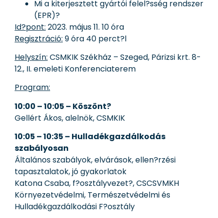
Mi a kiterjesztett gyártói felel?sség rendszer
(EPR)?
Id?pont:
2023. május 11. 10 óra
Regisztráció:
9 óra 40 perct?l
Helyszín:
CSMKIK Székház – Szeged, Párizsi krt. 8-
12., II. emeleti Konferenciaterem
Program:
10:00 – 10:05 – Köszönt?
Gellért Ákos, alelnök, CSMKIK
10:05 – 10:35 – Hulladékgazdálkodás
szabályosan
Általános szabályok, elvárások, ellen?rzési
tapasztalatok, jó gyakorlatok
Katona Csaba, f?osztályvezet?, CSCSVMKH
Környezetvédelmi, Természetvédelmi és
Hulladékgazdálkodási F?osztály