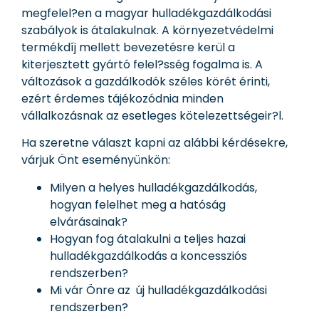
megfelel?en a magyar hulladékgazdálkodási
szabályok is átalakulnak. A környezetvédelmi
termékdíj mellett bevezetésre kerül a
kiterjesztett gyártó felel?sség fogalma is. A
változások a gazdálkodók széles körét érinti,
ezért érdemes tájékozódnia minden
vállalkozásnak az esetleges kötelezettségeir?l.
Ha szeretne választ kapni az alábbi kérdésekre,
várjuk Önt eseményünkön:
Milyen a helyes hulladékgazdálkodás,
hogyan felelhet meg a hatóság
elvárásainak?
Hogyan fog átalakulni a teljes hazai
hulladékgazdálkodás a koncessziós
rendszerben?
Mi vár Önre az új hulladékgazdálkodási
rendszerben?