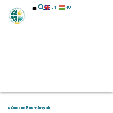
HU
EN
« Összes Események