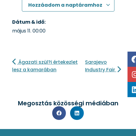
Hozzáadom a naptáramhoz
Dátum & idő:
május 11.
00:00
Ágazati szül?i értekezlet
Sarajevo
lesz a kamarában
Industry Fair
Megosztás közösségi médiában