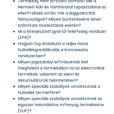
Termékdíj, mint id?zített bomba? Mik a
Nemzeti Adó és Vámhivatal tapasztalatai az
ellen?rzések során, mik a leggyakoribb
hiányosságok? Milyen büntetésekre lehet
számítani mulasztások esetén?
Mi a kiterjesztett gyártói felel?sség rendszer
(EPR)?
Hogyan fog átalakulni a teljes hazai
hulladékgazdálkodás a koncessziós
rendszerben?
Milyen jogszabályi el?írásoknak kell
megfelelni a termékdíjon túl az elektronikai
termékek, valamint az elem és
akkumulátorok tekintetében?
Milyen speciális szabályok vonatkoznak a
hulladék termel?kre?
Milyen speciális szabályok vonatkoznak az
egyszer használatos m?anyag termékekre
(SUP)?