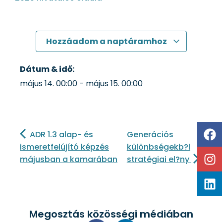
Hozzáadom a naptáramhoz
Dátum & idő:
május 14.
00:00
-
május 15.
00:00
ADR 1.3 alap- és
Generációs
ismeretfelújító képzés
különbségekb?l
májusban a kamarában
stratégiai el?ny
Megosztás közösségi médiában