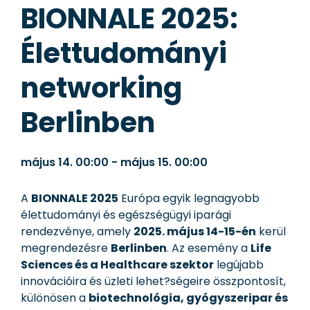
BIONNALE 2025:
Élettudományi
networking
Berlinben
május 14.
00:00
-
május 15.
00:00
A
BIONNALE 2025
Európa egyik legnagyobb
élettudományi és egészségügyi iparági
rendezvénye, amely
2025. május 14-15-én
kerül
megrendezésre
Berlinben
. Az esemény a
Life
Sciences és a Healthcare szektor
legújabb
innovációira és üzleti lehet?ségeire összpontosít,
különösen a
biotechnológia, gyógyszeripar és