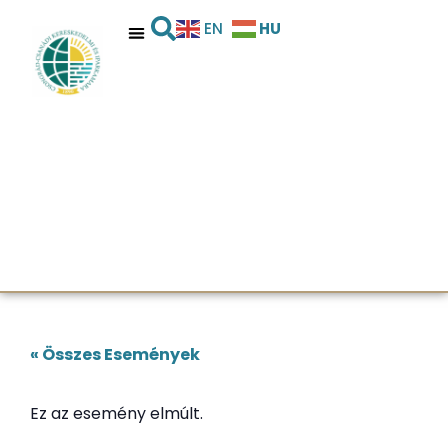
HU
EN
« Összes Események
Ez az esemény elmúlt.