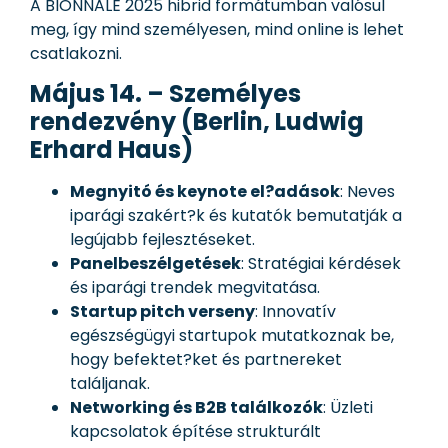
A BIONNALE 2025 hibrid formátumban valósul
meg, így mind személyesen, mind online is lehet
csatlakozni.
Május 14. – Személyes
rendezvény (Berlin, Ludwig
Erhard Haus)
Megnyitó és keynote el?adások
: Neves
iparági szakért?k és kutatók bemutatják a
legújabb fejlesztéseket.
Panelbeszélgetések
: Stratégiai kérdések
és iparági trendek megvitatása.
Startup pitch verseny
: Innovatív
egészségügyi startupok mutatkoznak be,
hogy befektet?ket és partnereket
találjanak.
Networking és B2B találkozók
: Üzleti
kapcsolatok építése strukturált