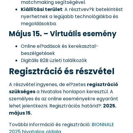
matchmaking segítségével.
Kiállítási terület
: A résztvev?k betekintést
nyerhetnek a legújabb technológiákba és
megoldásokba.
Május 15. – Virtuális esemény
Online el?adások és kerekasztal-
beszélgetések
Digitális B2B üzleti találkozók
Regisztráció és részvétel
A részvétel ingyenes, de el?zetes
regisztráció
szükséges
a hivatalos honlapon keresztül. A
személyes és az online eseményekre egyaránt
lehet jelentkezni. Regisztrációs határid?:
2025.
május 15.
További információ és regisztráció:
BIONNALE
2025 hivatalos oldala