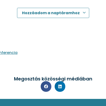
Hozzáadom a naptáramhoz
nferencia
Megosztás közösségi médiában