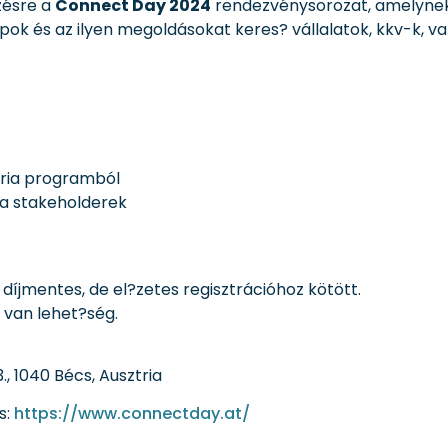
zésre a
Connect Day 2024
rendezvénysorozat, amelynek c
pok és az ilyen megoldásokat keres? vállalatok, kkv-k, v
tria programból
a stakeholderek
díjmentes, de el?zetes regisztrációhoz kötött.
van lehet?ség.
, 1040 Bécs, Ausztria
s:
https://www.connectday.at/