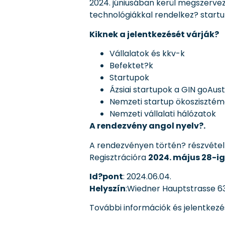
2024. júniusában kerül megszerve
technológiákkal rendelkez? startu
Kiknek a jelentkezését várják?
Vállalatok és kkv-k
Befektet?k
Startupok
Ázsiai startupok a GIN goAus
Nemzeti startup ökoszisztém
Nemzeti vállalati hálózatok
A rendezvény angol nyelv?.
A rendezvényen történ? részvétel 
Regisztrációra
2024. május 28-ig
Id?pont
: 2024.06.04.
Helyszín
:Wiedner Hauptstrasse 63.
További információk és jelentkezé