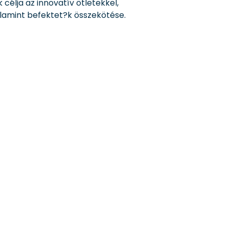
élja az innovatív ötletekkel,
alamint befektet?k összekötése.