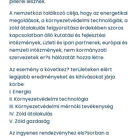
pillérei lesznek.
A nemzetközi találkozó célja, hogy az energetikai
megoldások, a környezetvédelmi technológiák, a
zöld átalakulás felgyorsítása érdekében szoros
kapcsolatban álló kutatási és fejlesztési
intézmények, üzleti és ipari partnerek, európai és
nemzeti intézmények, nem kormányzati
szervezetek er?s hálózatát hozza létre.
Az esemény a következ? területeken elért
legújabb eredményeket és kihívásokat járja
körbe:
I. Energia
II. Környezetvédelmi technológia
III. Környezetvédelmi mérnöki tevékenység
IV. Zöld átalakulás
V. Zöld gazdaság
Az ingyenes rendezvényhez els?sorban a