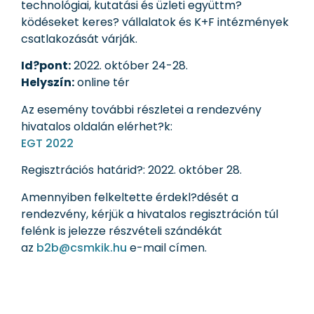
technológiai, kutatási és üzleti együttm?
ködéseket keres? vállalatok és K+F intézmények
csatlakozását várják.
Id?pont:
2022. október 24-28.
Helyszín:
online tér
Az esemény további részletei a rendezvény
hivatalos oldalán elérhet?k:
EGT 2022
Regisztrációs határid?: 2022. október 28.
Amennyiben felkeltette érdekl?dését a
rendezvény, kérjük a hivatalos regisztráción túl
felénk is jelezze részvételi szándékát
az
b2b@csmkik.hu
e-mail címen.