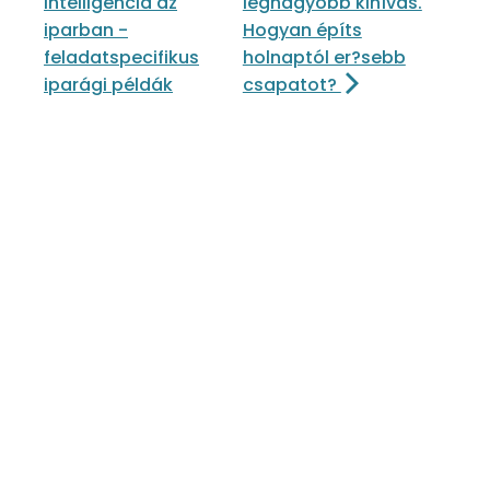
intelligencia az
legnagyobb kihívás.
iparban -
Hogyan építs
feladatspecifikus
holnaptól er?sebb
iparági példák
csapatot?
Megosztás közösségi médiában