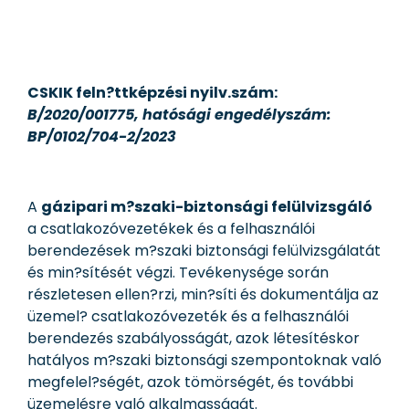
CSKIK feln?ttképzési nyilv.szám:
B/2020/001775, hatósági engedélyszám:
BP/0102/704-2/2023
A
gázipari m?szaki-biztonsági felülvizsgáló
a csatlakozóvezetékek és a felhasználói
berendezések m?szaki biztonsági felülvizsgálatát
és min?sítését végzi. Tevékenysége során
részletesen ellen?rzi, min?síti és dokumentálja az
üzemel? csatlakozóvezeték és a felhasználói
berendezés szabályosságát, azok létesítéskor
hatályos m?szaki biztonsági szempontoknak való
megfelel?ségét, azok tömörségét, és további
üzemelésre való alkalmasságát.