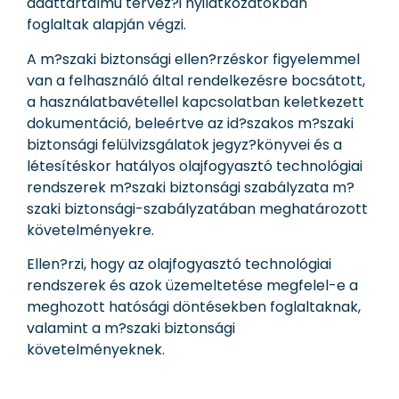
adattartalmú tervez?i nyilatkozatokban
foglaltak alapján végzi.
A m?szaki biztonsági ellen?rzéskor figyelemmel
van a felhasználó által rendelkezésre bocsátott,
a használatbavétellel kapcsolatban keletkezett
dokumentáció, beleértve az id?szakos m?szaki
biztonsági felülvizsgálatok jegyz?könyvei és a
létesítéskor hatályos olajfogyasztó technológiai
rendszerek m?szaki biztonsági szabályzata m?
szaki biztonsági-szabályzatában meghatározott
követelményekre.
Ellen?rzi, hogy az olajfogyasztó technológiai
rendszerek és azok üzemeltetése megfelel-e a
meghozott hatósági döntésekben foglaltaknak,
valamint a m?szaki biztonsági
követelményeknek.