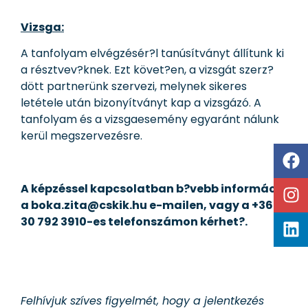
Vizsga:
A tanfolyam elvégzésér?l tanúsítványt állítunk ki
a résztvev?knek. Ezt követ?en, a vizsgát szerz?
dött partnerünk szervezi, melynek sikeres
letétele után bizonyítványt kap a vizsgázó. A
tanfolyam és a vizsgaesemény egyaránt nálunk
kerül megszervezésre.
A képzéssel kapcsolatban b?vebb információ
a boka.zita@cskik.hu e-mailen, vagy a +36
30 792 3910-es telefonszámon kérhet?.
Felhívjuk szíves figyelmét, hogy a jelentkezés