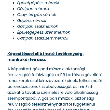
Épületgépész mérnök
Gázipari mérnök
Olaj- és gázmérnök
Gépészmérnök
Gázipari szakmérnök
Épületgépész üzemmérnök
Gázipari szaküzemmérnök
Képesítéssel ellátható tevékenység,
munkakör leírása:
A képesített gázipari m?szaki biztonsági
felülvizsgáló felülvizsgálja a PB tartályos gázellátó
rendszerek csatlakozóvezetékeinek, felhasználói
berendezéseinek szabályosságát és min?síti
azokat a további üzemelésre való alkalmasság
szempontjából. A gázipari m?szaki biztonsági
felülvizsgáló teljesítményhatártól függetlenül