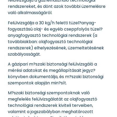
felülvizsgálja a gázfelhasználó technológiai
rendszereket, és dönt azok további üzemelésre
való alkalmasságáról.
Felülvizsgálja a 30 kg/h feletti tüzel?anyag-
fogyasztású olaj- és egyéb cseppfolyós tüzel?
anyagfogyasztó technológiai rendszerek (a
továbbiakban: olajfogyasztó technológiai
rendszerek) elhelyezésének, üzemeltetésének
szabályosságát.
A gázipari m?szaki biztonsági felülvizsgáló a
mérési adatokat és megállapításait jegyz?
könyvben dokumentálja, és m?szaki biztonsági
szempontok alapján min?sít.
M?szaki biztonsági szempontoknak való
megfelelés felülvizsgálatát az olajfogyasztó
technológiai rendszerek kiviteli terveiben,
valamint a jogszabályban meghatározott