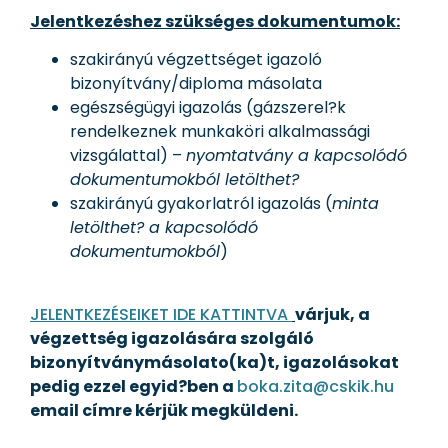
Jelentkezéshez szükséges dokumentumok:
szakirányú végzettséget igazoló
bizonyítvány/diploma másolata
egészségügyi igazolás (gázszerel?k
rendelkeznek munkaköri alkalmassági
vizsgálattal) –
nyomtatvány a kapcsolódó
dokumentumokból letölthet?
szakirányú gyakorlatról igazolás (
minta
letölthet? a kapcsolódó
dokumentumokból
)
JELENTKEZÉSEIKET IDE KATTINTVA
várjuk, a
végzettség igazolására szolgáló
bizonyítványmásolato(ka)t, igazolásokat
pedig ezzel egyid?ben a
boka.zita@cskik.hu
email címre kérjük megküldeni.