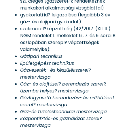
szükséges (gázszerel?k rendelkeznek
munkaköri alkalmassági vizsgálattal)
gyakorlati id? leigazolása (legalább 3 év
gáz- és olajipari gyakorlat)
szakmai el?képzettség (42/2017. (XII. 11.)
NGM rendelet 1. melléklet 6., 7. és 9. sorai B
oszlopában szerepl? végzettségek
valamelyike):
Gázipari technikus
Épületgépész technikus
Gázvezeték- és készülékszerel?
mestervizsga
Gáz- és olajtüzel? berendezés szerel?,
üzembe helyez? mestervizsga
Gázfogyasztó berendezés- és cs?hálózat
szerel? mestervizsga
Gáz-és tüzeléstechnikai mestervizsga
Központif?tés-és gázhálózat szerel?
mestervizsga