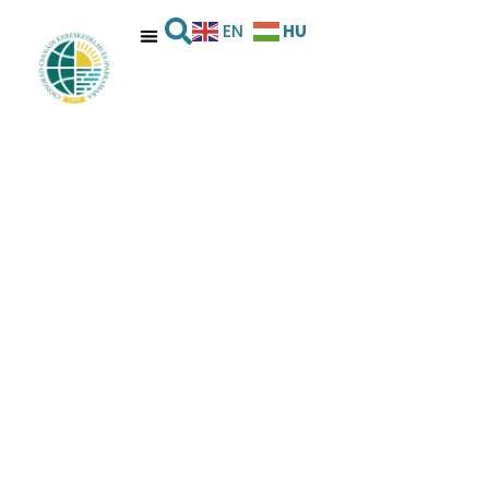
HU
EN