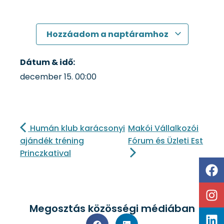
Hozzáadom a naptáramhoz
Dátum & idő:
december 15.
00:00
Humán klub karácsonyi
Makói Vállalkozói
ajándék tréning
Fórum és Üzleti Est
Princzkatival
Megosztás közösségi médiában