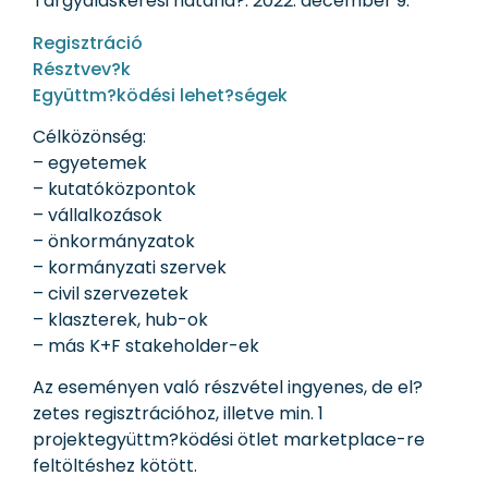
Tárgyaláskérési határid?: 2022. december 9.
Regisztráció
Résztvev?k
Együttm?ködési lehet?ségek
Célközönség:
– egyetemek
– kutatóközpontok
– vállalkozások
– önkormányzatok
– kormányzati szervek
– civil szervezetek
– klaszterek, hub-ok
– más K+F stakeholder-ek
Az eseményen való részvétel ingyenes, de el?
zetes regisztrációhoz, illetve min. 1
projektegyüttm?ködési ötlet marketplace-re
feltöltéshez kötött.