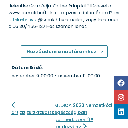
Jelentkezés módja: Online ?rlap kitöltésével a
www.csmkik.hu/felnottkepzes oldalon. Érdekl?dni
a
fekete.livia
@csmkik.hu emailen, vagy telefonon
a 06 30/455-1271-es számon lehet.
Hozzáadom a naptáramhoz
Dátum & idő:
november 9.
00:00
-
november 11.
00:00
MEDICA 2023 Nemzetközi
drzjzjzjzkrzkrzkdrzk
egészségipari
partnerközvetít?
rendezvény