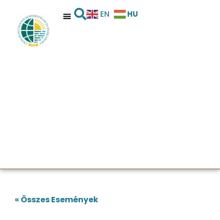
HU
EN
« Összes Események