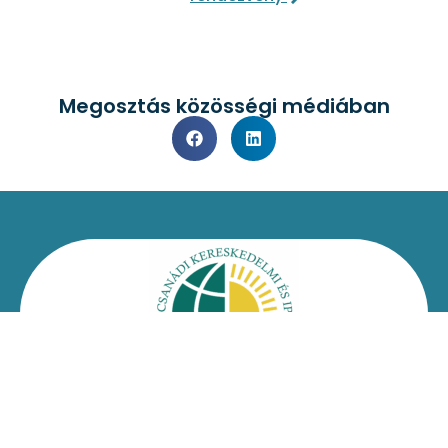
Megosztás közösségi médiában
Kapcsolat
Impresszum
Jogi nyilatkozat
Adatvédelmi nyilatkozat
Facebook
Oldaltérkép