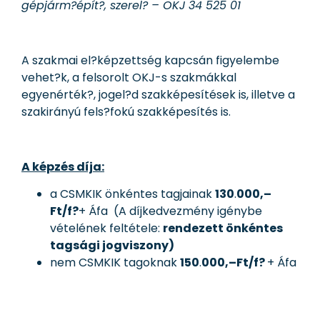
gépjárm?épít?, szerel? – OKJ 34 525 01
A szakmai el?képzettség kapcsán figyelembe
vehet?k, a felsorolt OKJ-s szakmákkal
egyenérték?, jogel?d szakképesítések is, illetve a
szakirányú fels?fokú szakképesítés is.
A képzés díja:
a CSMKIK önkéntes tagjainak
130
.
000,–
Ft/f?
+ Áfa (A díjkedvezmény igénybe
vételének feltétele:
rendezett önkéntes
tagsági jogviszony)
nem CSMKIK tagoknak
150
.
000,–Ft/f?
+ Áfa