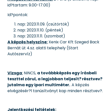
id?tartam: 9.00-17.00)
Id?pontok:
nap: 2023.11.09. (csütörtök)
nap: 2023.11.10. (péntek)
nap: 2023.11.11. (szombat)
A képzés helyszíne:
Xenix Car Kft Szeged Back
Bernát út 4.sz. alatti telephely (Start
Autószervíz)
Vizsga
:
NINCS,
a továbbképzés egy írásbeli
teszttel zárul, a legjobban teljesít? résztvev?
jutalma egy ipari multiméter.
A képzés
elvégzésér?l tanúsítványt kap minden résztvev?.
Jelentkezési feltételek: