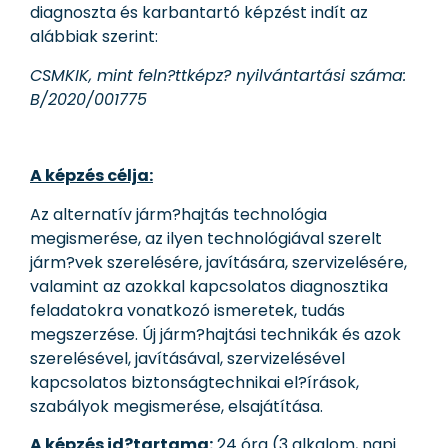
diagnoszta és karbantartó képzést indít az
alábbiak szerint:
CSMKIK, mint feln?ttképz? nyilvántartási száma:
B/2020/001775
A képzés célja:
Az alternatív járm?hajtás technológia
megismerése, az ilyen technológiával szerelt
járm?vek szerelésére, javítására, szervizelésére,
valamint az azokkal kapcsolatos diagnosztika
feladatokra vonatkozó ismeretek, tudás
megszerzése. Új járm?hajtási technikák és azok
szerelésével, javításával, szervizelésével
kapcsolatos biztonságtechnikai el?írások,
szabályok megismerése, elsajátítása.
A képzés id?tartama:
24 óra (3 alkalom, napi