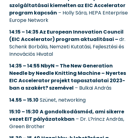
szolgáltatásai kiemelten az EIC Accelerator
program kapcsán
– Holly Sára, HEPA Enterprise
Europe Network
14:15 – 14:35 Az European Innovation Council
(EIC Accelerator) program aktualitásai –
dr.
Schenk Borbála, Nemzeti Kutatási, Fejlesztési és
Innovációs Hivatal
14:35 – 14:55 NbyN – The New Generation
Needle by Needle Knitting Machine – Nyertes
EIC Accelerator projekt tapasztalatai 2023-
ban a szakért? szemével
– Bulkai András
14.55 – 15.10
Szünet, networking
15:10 – 15:30
A gondolkodásmód, ami sikerre
vezet EIT pályázatokban
– Dr. L?rincz András,
Green Brother