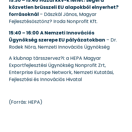
15.30 – 15.40
Hazai kkv-k lehet?ségei a
közvetlen brüsszeli EU alapokból elnyerhet?
forrásoknál
– Dászkál János, Magyar
Fejlesztésösztönz? Iroda Nonprofit Kft.
15:40 – 16:00
A Nemzeti Innovációs
Ügynökség szerepe EU pályázatokban
– Dr.
Rodek Nóra, Nemzeti Innovációs Ügynökség
A klubnap társszervez?i: a HEPA Magyar
Exportfejlesztési Ügynökség Nonprofit Zrt,
Enterprise Europe Network, Nemzeti Kutatási,
Fejlesztési és Innovációs Hivatal
(Forrás: HEPA)