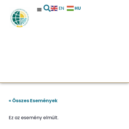
HU
EN
« Összes Események
Ez az esemény elmúlt.