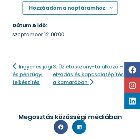
Hozzáadom a naptáramhoz
Dátum & idő:
szeptember 12.
00:00
Ingyenes jogi
3. Üzletasszony-találkozó –
és pénzügyi
el?adás és kapcsolatépítés
felkészítés
a kamarában
Megosztás közösségi médiában